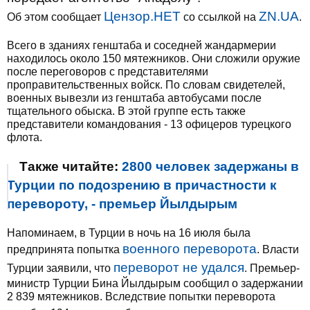
Цензор.НЕТ
ZN.UA
Об этом сообщает
со ссылкой на
.
Всего в зданиях генштаба и соседней жандармерии
находилось около 150 мятежников. Они сложили оружие
после переговоров с представителями
проправительственных войск. По словам свидетелей,
военных вывезли из генштаба автобусами после
тщательного обыска. В этой группе есть также
представители командования - 13 офицеров турецкого
флота.
Также читайте:
2800 человек задержаны в
Турции по подозрению в причастности к
перевороту, - премьер Йылдырым
Напоминаем, в Турции в ночь на 16 июля была
военного переворота
предпринята попытка
. Власти
переворот не удался
Турции заявили, что
. Премьер-
министр Турции Бина Йылдырым сообщил о задержании
2 839 мятежников. Вследствие попытки переворота