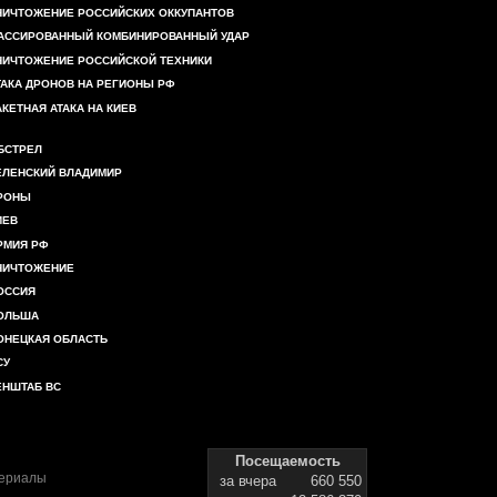
НИЧТОЖЕНИЕ РОССИЙСКИХ ОККУПАНТОВ
АССИРОВАННЫЙ КОМБИНИРОВАННЫЙ УДАР
НИЧТОЖЕНИЕ РОССИЙСКОЙ ТЕХНИКИ
ТАКА ДРОНОВ НА РЕГИОНЫ РФ
АКЕТНАЯ АТАКА НА КИЕВ
БСТРЕЛ
ЕЛЕНСКИЙ ВЛАДИМИР
РОНЫ
ИЕВ
РМИЯ РФ
НИЧТОЖЕНИЕ
ОССИЯ
ОЛЬША
ОНЕЦКАЯ ОБЛАСТЬ
СУ
ЕНШТАБ ВС
Посещаемость
териалы
за вчера
660 550