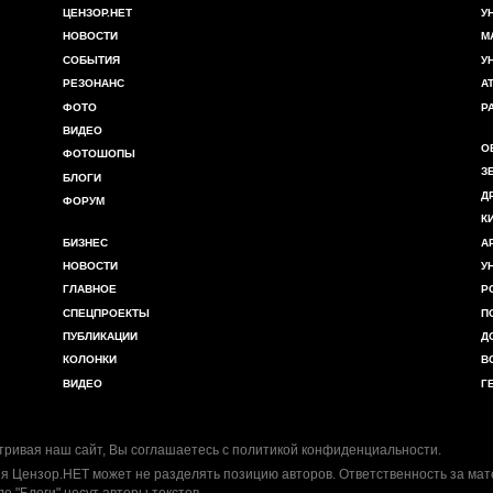
ЦЕНЗОР.НЕТ
У
НОВОСТИ
М
СОБЫТИЯ
У
РЕЗОНАНС
А
ФОТО
Р
ВИДЕО
О
ФОТОШОПЫ
З
БЛОГИ
Д
ФОРУМ
К
БИЗНЕС
А
НОВОСТИ
У
ГЛАВНОЕ
Р
СПЕЦПРОЕКТЫ
П
ПУБЛИКАЦИИ
Д
КОЛОНКИ
В
ВИДЕО
Г
ривая наш сайт, Вы соглашаетесь с
политикой конфиденциальности
.
я Цензор.НЕТ может не разделять позицию авторов. Ответственность за ма