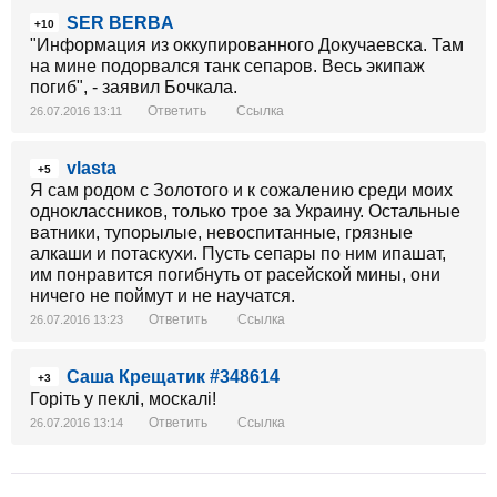
SER BERBA
+10
"Информация из оккупированного Докучаевска. Там
на мине подорвался танк сепаров. Весь экипаж
погиб", - заявил Бочкала.
Ответить
Ссылка
26.07.2016 13:11
vlasta
+5
Я сам родом с Золотого и к сожалению среди моих
одноклассников, только трое за Украину. Остальные
ватники, тупорылые, невоспитанные, грязные
алкаши и потаскухи. Пусть сепары по ним ипашат,
им понравится погибнуть от расейской мины, они
ничего не поймут и не научатся.
Ответить
Ссылка
26.07.2016 13:23
Саша Крещатик #348614
+3
Горіть у пеклі, москалі!
Ответить
Ссылка
26.07.2016 13:14