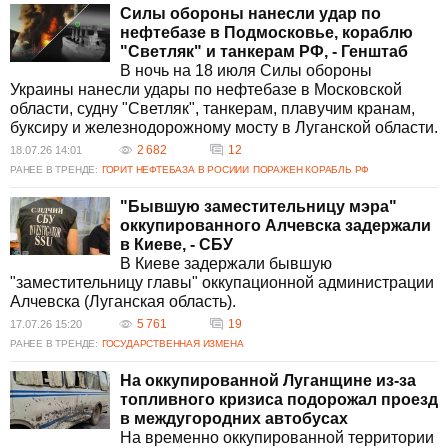
Силы обороны нанесли удар по
нефтебазе в Подмосковье, кораблю
"Светляк" и танкерам РФ, - Генштаб
В ночь на 18 июля Силы обороны
Украины нанесли удары по нефтебазе в Московской
области, судну "Светляк", танкерам, плавучим кранам,
буксиру и железнодорожному мосту в Луганской области.
2 682
12
18.07.26 14:01
РАНЕЕ В ТРЕНДЕ:
ГОРИТ НЕФТЕБАЗА В РОСИИИ
ПОРАЖЕН КОРАБЛЬ РФ
"Бывшую заместительницу мэра"
оккупированного Алчевска задержали
в Киеве, - СБУ
В Киеве задержали бывшую
"заместительницу главы" оккупационной администрации
Алчевска (Луганская область).
5 761
19
17.07.26 15:20
РАНЕЕ В ТРЕНДЕ:
ГОСУДАРСТВЕННАЯ ИЗМЕНА
На оккупированной Луганщине из-за
топливного кризиса подорожал проезд
в междугородних автобусах
На временно оккупированной территории