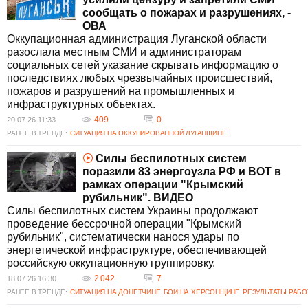
сообщать о пожарах и разрушениях, -
ОВА
Оккупационная администрация Луганской области
разослала местным СМИ и администраторам
социальных сетей указание скрывать информацию о
последствиях любых чрезвычайных происшествий,
пожаров и разрушений на промышленных и
инфраструктурных объектах.
409
0
20.07.26 11:33
РАНЕЕ В ТРЕНДЕ:
СИТУАЦИЯ НА ОККУПИРОВАННОЙ ЛУГАНЩИНЕ
Силы беспилотных систем
поразили 83 энергоузла РФ и ВОТ в
рамках операции "Крымский
рубильник". ВИДЕО
Силы беспилотных систем Украины продолжают
проведение бессрочной операции "Крымский
рубильник", систематически нанося удары по
энергетической инфраструктуре, обеспечивающей
российскую оккупационную группировку.
2 042
7
18.07.26 16:30
РАНЕЕ В ТРЕНДЕ:
СИТУАЦИЯ НА ДОНЕТЧИНЕ
БОИ НА ХЕРСОНЩИНЕ
РЕЗУЛЬТАТЫ РАБ