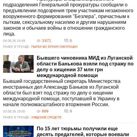
местного населения и приводит к усилению социальных напряжений.
подразделения Генеральной прокуратуры сообщили о
Каковы последствия топливного кризиса на территории
предъявлении подозрения трем участникам незаконного
Луганской области?
вооруженного формирования "Безлера", причастным к
Топливный кризис на оккупированных территориях Луганской области
пыткам, сексуальному насилию и другим нарушениям
привел к серьезному удорожанию транспорта и прекращению
законов и обычаев войны в отношении гражданского
поставок хлеба в некоторых регионах. Перевозчики называют одной
лица.
из причин проблемы резкое подорожание топлива, которое негативно
3 871
6
04.08.26 14:49
сказывается на экономической ситуации в регионе.
РАНЕЕ В ТРЕНДЕ:
ПЫТКИ ВО ВРЕМЯ ОККУПАЦИИ
Какая ситуация с правами человека в оккупированной
Луганской области?
Бывшего чиновника МИД из Луганской
Права человека на оккупированной территории Луганской области
области Банькова взяли под стражу по
регулярно нарушаются. Жители сталкиваются с административными
делу о хищении 37 млн грн
преследованиями за отказ от российских паспортов, подготовка
международной помощи
молодежи к военным действиям в летних лагерях угрожает их жизни
Бывший государственный секретарь Министерства
и будущему, а также усиливается цензура в СМИ.
иностранных дел Александр Баньков из Луганской
области был взят под стражу по делу о хищении
международной помощи, поступавшей в Украину в
начале полномасштабного вторжения России.
899
9
03.08.26 18:00
РАНЕЕ В ТРЕНДЕ:
ХИЩЕНИЕ СРЕДСТВ
По 15 лет тюрьмы получили еще
десять предателей, которые воевали