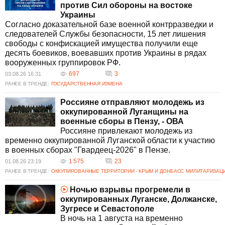
против Сил обороны на востоке
Украины
Согласно доказательной базе военной контрразведки и
следователей Службы безопасности, 15 лет лишения
свободы с конфискацией имущества получили еще
десять боевиков, воевавших против Украины в рядах
вооруженных группировок РФ.
697
3
03.08.26 16:31
РАНЕЕ В ТРЕНДЕ:
ГОСУДАРСТВЕННАЯ ИЗМЕНА
Россияне отправляют молодежь из
оккупированной Луганщины на
военные сборы в Пензу, - ОВА
Россияне привлекают молодежь из
временно оккупированной Луганской области к участию
в военных сборах "Гвардеец-2026" в Пензе.
1 575
23
01.08.26 23:19
РАНЕЕ В ТРЕНДЕ:
ОККУПИРОВАННЫЕ ТЕРРИТОРИИ - КРЫМ И ДОНБАСС
МИЛИТАРИЗАЦИ
Ночью взрывы прогремели в
оккупированных Луганске, Должанске,
Зугресе и Севастополе
В ночь на 1 августа на временно