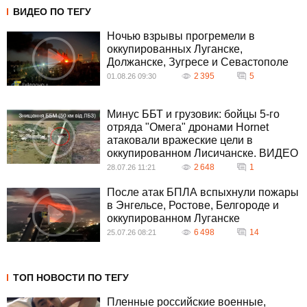
ВИДЕО ПО ТЕГУ
Ночью взрывы прогремели в
оккупированных Луганске,
Должанске, Зугресе и Севастополе
2 395
5
01.08.26 09:30
Минус ББТ и грузовик: бойцы 5-го
отряда "Омега" дронами Hornet
атаковали вражеские цели в
оккупированном Лисичанске. ВИДЕО
2 648
1
28.07.26 11:21
После атак БПЛА вспыхнули пожары
в Энгельсе, Ростове, Белгороде и
оккупированном Луганске
6 498
14
25.07.26 08:21
ТОП НОВОСТИ ПО ТЕГУ
Пленные российские военные,