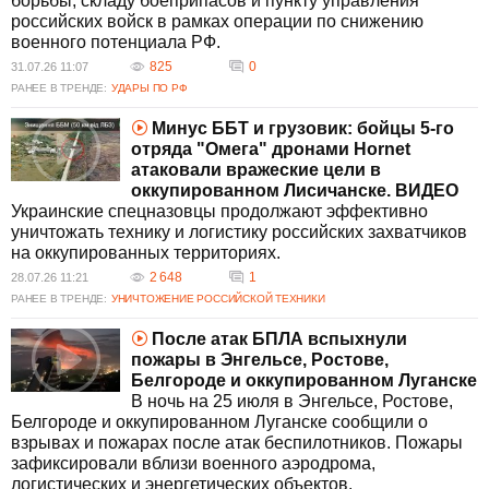
борьбы, складу боеприпасов и пункту управления
российских войск в рамках операции по снижению
военного потенциала РФ.
825
0
31.07.26 11:07
РАНЕЕ В ТРЕНДЕ:
УДАРЫ ПО РФ
Минус ББТ и грузовик: бойцы 5-го
отряда "Омега" дронами Hornet
атаковали вражеские цели в
оккупированном Лисичанске. ВИДЕО
Украинские спецназовцы продолжают эффективно
уничтожать технику и логистику российских захватчиков
на оккупированных территориях.
2 648
1
28.07.26 11:21
РАНЕЕ В ТРЕНДЕ:
УНИЧТОЖЕНИЕ РОССИЙСКОЙ ТЕХНИКИ
После атак БПЛА вспыхнули
пожары в Энгельсе, Ростове,
Белгороде и оккупированном Луганске
В ночь на 25 июля в Энгельсе, Ростове,
Белгороде и оккупированном Луганске сообщили о
взрывах и пожарах после атак беспилотников. Пожары
зафиксировали вблизи военного аэродрома,
логистических и энергетических объектов.