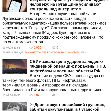
человеку: на Луганщине усиливают
контроль над интернетом
На временно оккупированной части
Луганской области российские власти вводят
обязательную идентификацию пользователей хостингов
через портал "Госуслуги". Согласно новым правилам,
каждый выделенный IP-адрес будет привязан к
подтвержденному профилю конкретного человека, что,
по оценкам экспертов,...
1 056
6
13.07.26 11:53
РАНЕЕ В ТРЕНДЕ:
РФ УЖЕСТОЧАЕТ КОНТРОЛЬ НАД ИНФОРМАЦИЕЙ
СБУ назвала цели ударов за неделю
40-дневной операции: поражены НПЗ,
нефтебазы и военные объекты РФ
В течение недели СБУ нанесла удары по
танкеру "теневого флота", НПЗ, нефтебазам,
терминалам, военным аэродромам и складам
боеприпасов в РФ и на оккупированных территориях.
1 093
5
13.07.26 10:55
Дрон атакует российский грузовик,
забитый оккупантами, в Луганской