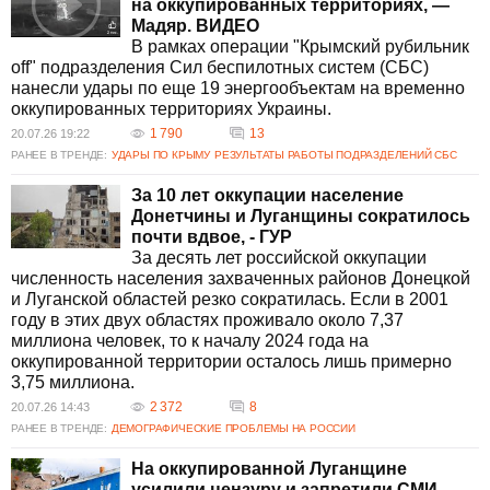
на оккупированных территориях, —
Мадяр. ВИДЕО
В рамках операции "Крымский рубильник
off" подразделения Сил беспилотных систем (СБС)
нанесли удары по еще 19 энергообъектам на временно
оккупированных территориях Украины.
1 790
13
20.07.26 19:22
РАНЕЕ В ТРЕНДЕ:
УДАРЫ ПО КРЫМУ
РЕЗУЛЬТАТЫ РАБОТЫ ПОДРАЗДЕЛЕНИЙ СБС
За 10 лет оккупации население
Донетчины и Луганщины сократилось
почти вдвое, - ГУР
За десять лет российской оккупации
численность населения захваченных районов Донецкой
и Луганской областей резко сократилась. Если в 2001
году в этих двух областях проживало около 7,37
миллиона человек, то к началу 2024 года на
оккупированной территории осталось лишь примерно
3,75 миллиона.
2 372
8
20.07.26 14:43
РАНЕЕ В ТРЕНДЕ:
ДЕМОГРАФИЧЕСКИЕ ПРОБЛЕМЫ НА РОССИИ
На оккупированной Луганщине
усилили цензуру и запретили СМИ