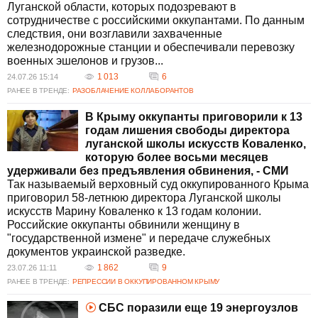
Луганской области, которых подозревают в
сотрудничестве с российскими оккупантами. По данным
следствия, они возглавили захваченные
железнодорожные станции и обеспечивали перевозку
военных эшелонов и грузов...
1 013
6
24.07.26 15:14
РАНЕЕ В ТРЕНДЕ:
РАЗОБЛАЧЕНИЕ КОЛЛАБОРАНТОВ
В Крыму оккупанты приговорили к 13
годам лишения свободы директора
луганской школы искусств Коваленко,
которую более восьми месяцев
удерживали без предъявления обвинения, - СМИ
Так называемый верховный суд оккупированного Крыма
приговорил 58-летнюю директора Луганской школы
искусств Марину Коваленко к 13 годам колонии.
Российские оккупанты обвинили женщину в
"государственной измене" и передаче служебных
документов украинской разведке.
1 862
9
23.07.26 11:11
РАНЕЕ В ТРЕНДЕ:
РЕПРЕССИИ В ОККУПИРОВАННОМ КРЫМУ
СБС поразили еще 19 энергоузлов