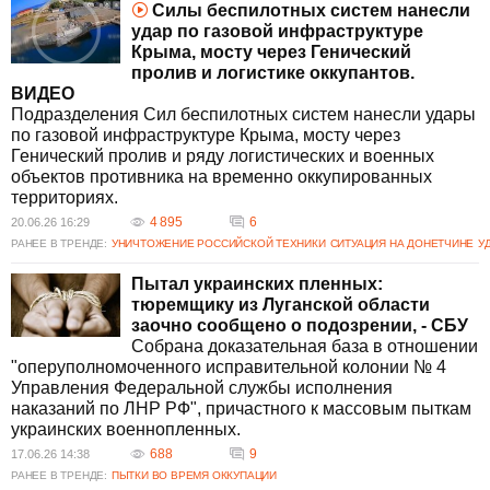
Силы беспилотных систем нанесли
удар по газовой инфраструктуре
Крыма, мосту через Генический
пролив и логистике оккупантов.
ВИДЕО
Подразделения Сил беспилотных систем нанесли удары
по газовой инфраструктуре Крыма, мосту через
Генический пролив и ряду логистических и военных
объектов противника на временно оккупированных
территориях.
4 895
6
20.06.26 16:29
РАНЕЕ В ТРЕНДЕ:
УНИЧТОЖЕНИЕ РОССИЙСКОЙ ТЕХНИКИ
СИТУАЦИЯ НА ДОНЕТЧИНЕ
У
Пытал украинских пленных:
тюремщику из Луганской области
заочно сообщено о подозрении, - СБУ
Собрана доказательная база в отношении
"оперуполномоченного исправительной колонии № 4
Управления Федеральной службы исполнения
наказаний по ЛНР РФ", причастного к массовым пыткам
украинских военнопленных.
688
9
17.06.26 14:38
РАНЕЕ В ТРЕНДЕ:
ПЫТКИ ВО ВРЕМЯ ОККУПАЦИИ