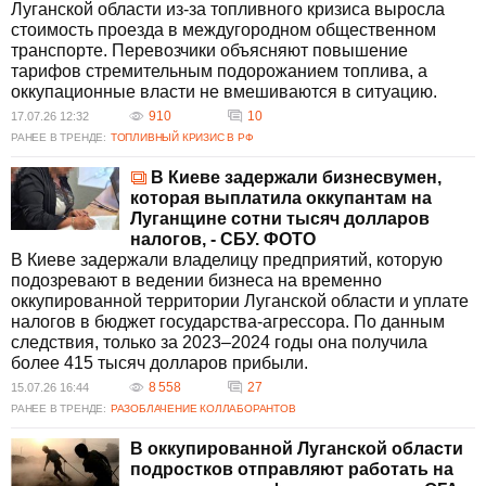
Луганской области из-за топливного кризиса выросла
стоимость проезда в междугородном общественном
транспорте. Перевозчики объясняют повышение
тарифов стремительным подорожанием топлива, а
оккупационные власти не вмешиваются в ситуацию.
910
10
17.07.26 12:32
РАНЕЕ В ТРЕНДЕ:
ТОПЛИВНЫЙ КРИЗИС В РФ
В Киеве задержали бизнесвумен,
которая выплатила оккупантам на
Луганщине сотни тысяч долларов
налогов, - СБУ. ФОТО
В Киеве задержали владелицу предприятий, которую
подозревают в ведении бизнеса на временно
оккупированной территории Луганской области и уплате
налогов в бюджет государства-агрессора. По данным
следствия, только за 2023–2024 годы она получила
более 415 тысяч долларов прибыли.
8 558
27
15.07.26 16:44
РАНЕЕ В ТРЕНДЕ:
РАЗОБЛАЧЕНИЕ КОЛЛАБОРАНТОВ
В оккупированной Луганской области
подростков отправляют работать на