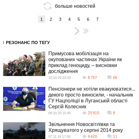
больше новостей
1
2
3
4
5
6
7
РЕЗОНАНС ПО ТЕГУ
Примусова мобілізація на
окупованих частинах України як
приклад геноциду, – висновки
дослідження
8 767
66
10.10.24 22:20
Пенсіонери не хотіли евакуюватися...
декого просто виносили, - начальник
ГУ Нацполіції в Луганській області
Сергій Колесник
25 915
9
09.10.20 15:45
Звільнення Новосвітлівки та
Хрящуватого у серпні 2014 року
9 420
11
07.11.19 17:00