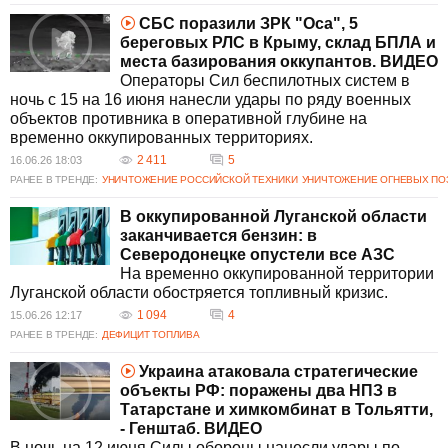
СБС поразили ЗРК "Оса", 5
береговых РЛС в Крыму, склад БПЛА и
места базирования оккупантов. ВИДЕО
Операторы Сил беспилотных систем в
ночь с 15 на 16 июня нанесли удары по ряду военных
объектов противника в оперативной глубине на
временно оккупированных территориях.
2 411
5
16.06.26 18:03
РАНЕЕ В ТРЕНДЕ:
УНИЧТОЖЕНИЕ РОССИЙСКОЙ ТЕХНИКИ
УНИЧТОЖЕНИЕ ОГНЕВЫХ ПО
В оккупированной Луганской области
заканчивается бензин: в
Северодонецке опустели все АЗС
На временно оккупированной территории
Луганской области обостряется топливный кризис.
1 094
4
15.06.26 12:17
РАНЕЕ В ТРЕНДЕ:
ДЕФИЦИТ ТОПЛИВА
Украина атаковала стратегические
объекты РФ: поражены два НПЗ в
Татарстане и химкомбинат в Тольятти,
- Генштаб. ВИДЕО
В ночь на 12 июня Силы обороны нанесли удары по