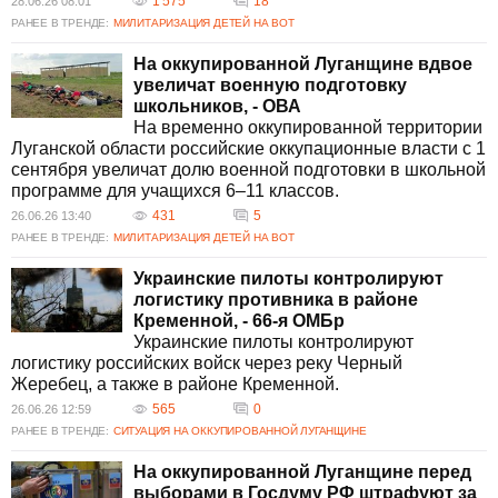
1 575
18
28.06.26 08:01
РАНЕЕ В ТРЕНДЕ:
МИЛИТАРИЗАЦИЯ ДЕТЕЙ НА ВОТ
На оккупированной Луганщине вдвое
увеличат военную подготовку
школьников, - ОВА
На временно оккупированной территории
Луганской области российские оккупационные власти с 1
сентября увеличат долю военной подготовки в школьной
программе для учащихся 6–11 классов.
431
5
26.06.26 13:40
РАНЕЕ В ТРЕНДЕ:
МИЛИТАРИЗАЦИЯ ДЕТЕЙ НА ВОТ
Украинские пилоты контролируют
логистику противника в районе
Кременной, - 66-я ОМБр
Украинские пилоты контролируют
логистику российских войск через реку Черный
Жеребец, а также в районе Кременной.
565
0
26.06.26 12:59
РАНЕЕ В ТРЕНДЕ:
СИТУАЦИЯ НА ОККУПИРОВАННОЙ ЛУГАНЩИНЕ
На оккупированной Луганщине перед
выборами в Госдуму РФ штрафуют за