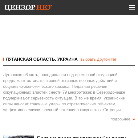
ЛУГАНСКАЯ ОБЛАСТЬ, УКРАИНА
выбрать другой тег
Луганская область, находящаяся под временной оккупацией,
продолжает оставаться зоной активных военных действий и
социально-экономического кризиса. Недавние решения
оккупационных властей снести 79 многоэтажек в Северодонецке
подчеркивают серьезность ситуации. В то же время, украинские
силы наносят точечные удары по стратегическим объектам,
эффективно снижая военный потенциал оккупантов. Ситуация
осложняется дефицитом топлива, что приводит к удорожанию и
подробнее
перебоям в поставках продуктов и других товаров первой
необходимости. Одновременно продолжается давление на граждан,
которые отказываются принимать российские паспорта, подвергаясь