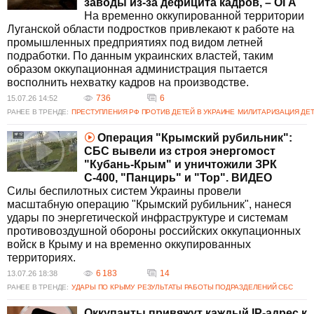
заводы из-за дефицита кадров, – ОГА
На временно оккупированной территории
Луганской области подростков привлекают к работе на
промышленных предприятиях под видом летней
подработки. По данным украинских властей, таким
образом оккупационная администрация пытается
восполнить нехватку кадров на производстве.
736
6
15.07.26 14:52
РАНЕЕ В ТРЕНДЕ:
ПРЕСТУПЛЕНИЯ РФ ПРОТИВ ДЕТЕЙ В УКРАИНЕ
МИЛИТАРИЗАЦИЯ ДЕТ
Операция "Крымский рубильник":
СБС вывели из строя энергомост
"Кубань-Крым" и уничтожили ЗРК
С-400, "Панцирь" и "Тор". ВИДЕО
Силы беспилотных систем Украины провели
масштабную операцию "Крымский рубильник", нанеся
удары по энергетической инфраструктуре и системам
противовоздушной обороны российских оккупационных
войск в Крыму и на временно оккупированных
территориях.
6 183
14
13.07.26 18:38
РАНЕЕ В ТРЕНДЕ:
УДАРЫ ПО КРЫМУ
РЕЗУЛЬТАТЫ РАБОТЫ ПОДРАЗДЕЛЕНИЙ СБС
Оккупанты привяжут каждый IP-адрес к