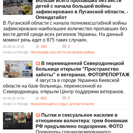
Больше всего пропавших без вести
административным преследованиям. В условиях продолжающегося
детей с начала большой войны
конфликта Луганская область остается важной точкой
зафиксировано в Луганской области, -
напряженности, требующей постоянного внимания международных
Опендатабот
наблюдателей.
В Луганской области с начала полномасштабной войны
Как проходят военные действия в Луганской области?
зафиксировано наибольшее количество пропавших без
Военные действия в Луганской области остаются интенсивными:
вести детей среди всех регионов Украины. На данный
украинские силы регулярно наносят удары по инфраструктуре и
момент речь идет о 875 таких случаях.
военным объектам оккупантов. Операции проводятся с
284
2
06.08.26 13:25
использованием дронов и других высокоточных систем.
РАНЕЕ В ТРЕНДЕ:
ПРОПАВШИЕ БЕЗ ВЕСТИ ВО ВРЕМЯ ВОЙНЫ
Оккупационные власти, в свою очередь, усиливают контроль и
подвергают граждан репрессиям.
В перемещенной Северодонецкой
Какая ситуация с жилыми домами в Северодонецке?
больнице открыли "Пространство
В Северодонецке российские оккупанияционные власти планируют
заботы" о ветеранах. ФОТОРЕПОРТАЖ
снести не менее 79 многоэтажек, отказавшись от их восстановления.
4 августа в городе Украинка Киевской
Это решение усугубляет гуманитарную ситуацию, оставляя
области на базе больницы, перенесенной из
множество людей без жилья и перспектив на улучшение условий
Северодонецка, открыли Центр поддержки ветеранов.
жизни в ближайшее время.
802
0
04.08.26 18:59
Как общество реагирует на действия оккупационных властей в
РАНЕЕ В ТРЕНДЕ:
РЕАБИЛИТАЦИЯ И ОТДЫХ ДЛЯ ВЕТЕРАНОВ
Луганской области?
Общество Луганской области испытывает значительное давление со
Пытки и сексуальное насилие в
стороны оккупационных властей, включая принуждение к
отношении волонтера: трем боевикам
гражданству через выдачу российских паспортов и усиление
РФ предъявлено подозрение. ФОТО
контроля в интернет-пространстве. Это вызывает беспокойство среди
Прокуроры специализированного