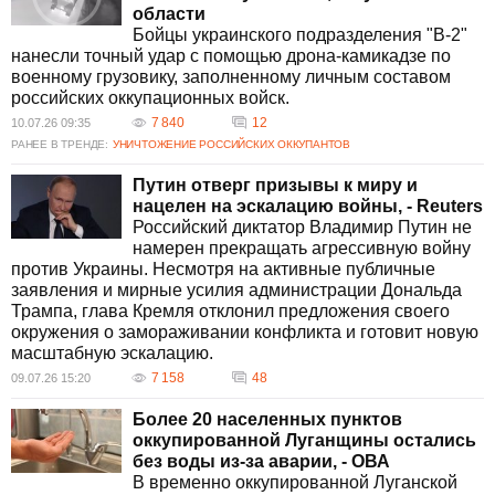
области
Бойцы украинского подразделения "B-2"
нанесли точный удар с помощью дрона-камикадзе по
военному грузовику, заполненному личным составом
российских оккупационных войск.
7 840
12
10.07.26 09:35
РАНЕЕ В ТРЕНДЕ:
УНИЧТОЖЕНИЕ РОССИЙСКИХ ОККУПАНТОВ
Путин отверг призывы к миру и
нацелен на эскалацию войны, - Reuters
Российский диктатор Владимир Путин не
намерен прекращать агрессивную войну
против Украины. Несмотря на активные публичные
заявления и мирные усилия администрации Дональда
Трампа, глава Кремля отклонил предложения своего
окружения о замораживании конфликта и готовит новую
масштабную эскалацию.
7 158
48
09.07.26 15:20
Более 20 населенных пунктов
оккупированной Луганщины остались
без воды из-за аварии, - ОВА
В временно оккупированной Луганской