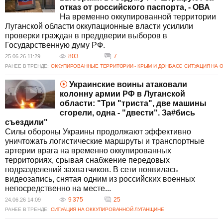
отказ от российского паспорта, - ОВА
На временно оккупированной территории
Луганской области оккупационные власти усилили
проверки граждан в преддверии выборов в
Государственную думу РФ.
803
7
25.06.26 11:29
РАНЕЕ В ТРЕНДЕ:
ОККУПИРОВАННЫЕ ТЕРРИТОРИИ - КРЫМ И ДОНБАСС
СИТУАЦИЯ НА 
Украинские воины атаковали
колонну армии РФ в Луганской
области: "Три "триста", две машины
сгорели, одна - "двести". За#бись
съездили"
Силы обороны Украины продолжают эффективно
уничтожать логистические маршруты и транспортные
артерии врага на временно оккупированных
территориях, срывая снабжение передовых
подразделений захватчиков. В сети появилась
видеозапись, снятая одним из российских военных
непосредственно на месте...
9 375
25
24.06.26 14:09
РАНЕЕ В ТРЕНДЕ:
СИТУАЦИЯ НА ОККУПИРОВАННОЙ ЛУГАНЩИНЕ