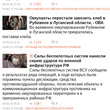
2 301
1
09.06.26 21:19
РАНЕЕ В ТРЕНДЕ:
УНИЧТОЖЕНИЕ РОССИЙСКИХ ОККУПАНТОВ
РЕЗУЛЬТАТЫ РАБОТЫ ПО
Оккупанты перестали завозить хлеб в
Рубежное в Луганской области, - ОВА
Во временно оккупированном Рубежном
в Луганской области прекратились
поставки хлеба.
1 123
3
09.06.26 11:10
РАНЕЕ В ТРЕНДЕ:
СИТУАЦИЯ НА ОККУПИРОВАННОЙ ЛУГАНЩИНЕ
Силы беспилотных систем нанесли
серию ударов по военной
инфраструктуре РФ
Силы беспилотных систем ВСУ сообщили
о результатах ряда операций, в ходе которых были
поражены пункты дислокации, средства
противовоздушной обороны, логистические объекты и
коммуникационная инфраструктура противника на
временно оккупированных территориях и в
приграничных районах РФ.
3 397
4
08.06.26 08:21
РАНЕЕ В ТРЕНДЕ:
УНИЧТОЖЕНИЕ РОССИЙСКОЙ ТЕХНИКИ