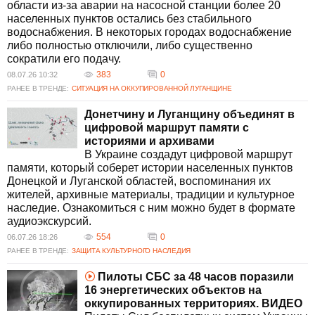
области из-за аварии на насосной станции более 20
населенных пунктов остались без стабильного
водоснабжения. В некоторых городах водоснабжение
либо полностью отключили, либо существенно
сократили его подачу.
383
0
08.07.26 10:32
РАНЕЕ В ТРЕНДЕ:
СИТУАЦИЯ НА ОККУПИРОВАННОЙ ЛУГАНЩИНЕ
Донетчину и Луганщину объединят в
цифровой маршрут памяти с
историями и архивами
В Украине создадут цифровой маршрут
памяти, который соберет истории населенных пунктов
Донецкой и Луганской областей, воспоминания их
жителей, архивные материалы, традиции и культурное
наследие. Ознакомиться с ним можно будет в формате
аудиоэкскурсий.
554
0
06.07.26 18:26
РАНЕЕ В ТРЕНДЕ:
ЗАЩИТА КУЛЬТУРНОГО НАСЛЕДИЯ
Пилоты СБС за 48 часов поразили
16 энергетических объектов на
оккупированных территориях. ВИДЕО