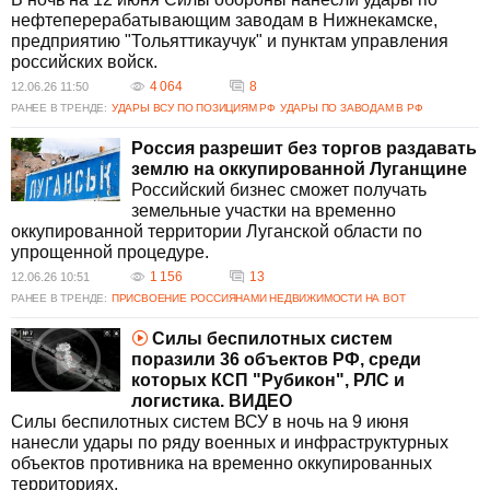
нефтеперерабатывающим заводам в Нижнекамске,
предприятию "Тольяттикаучук" и пунктам управления
российских войск.
4 064
8
12.06.26 11:50
РАНЕЕ В ТРЕНДЕ:
УДАРЫ ВСУ ПО ПОЗИЦИЯМ РФ
УДАРЫ ПО ЗАВОДАМ В РФ
Россия разрешит без торгов раздавать
землю на оккупированной Луганщине
Российский бизнес сможет получать
земельные участки на временно
оккупированной территории Луганской области по
упрощенной процедуре.
1 156
13
12.06.26 10:51
РАНЕЕ В ТРЕНДЕ:
ПРИСВОЕНИЕ РОССИЯНАМИ НЕДВИЖИМОСТИ НА ВОТ
Силы беспилотных систем
поразили 36 объектов РФ, среди
которых КСП "Рубикон", РЛС и
логистика. ВИДЕО
Силы беспилотных систем ВСУ в ночь на 9 июня
нанесли удары по ряду военных и инфраструктурных
объектов противника на временно оккупированных
территориях.