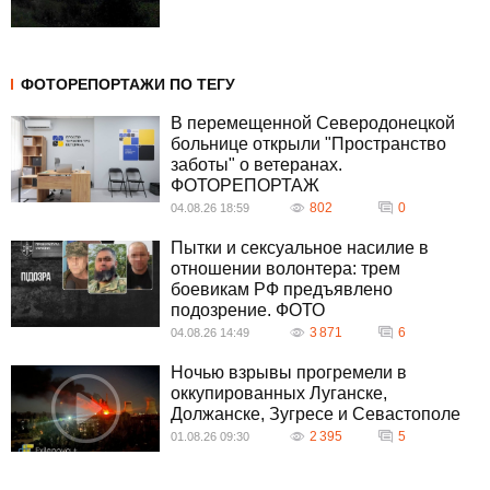
ФОТОРЕПОРТАЖИ ПО ТЕГУ
В перемещенной Северодонецкой
больнице открыли "Пространство
заботы" о ветеранах.
ФОТОРЕПОРТАЖ
802
0
04.08.26 18:59
Пытки и сексуальное насилие в
отношении волонтера: трем
боевикам РФ предъявлено
подозрение. ФОТО
3 871
6
04.08.26 14:49
Ночью взрывы прогремели в
оккупированных Луганске,
Должанске, Зугресе и Севастополе
2 395
5
01.08.26 09:30