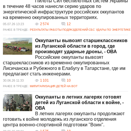
Пилоты Сил беспилотных систем Украины
в течение 48 часов нанесли серию ударов по
энергетической инфраструктуре российских оккупантов
на временно оккупированных территориях.
2 574
12
05.07.26 13:23
РАНЕЕ В ТРЕНДЕ:
РЕЗУЛЬТАТЫ РАБОТЫ ПОДРАЗДЕЛЕНИЙ СБС
УДАРЫ ПО ЭНЕРГЕТИКЕ
Оккупанты вывозят старшеклассников
из Луганской области в город, где
производят ударные дроны, - ОВА
Российские оккупанты вывозят
старшеклассников из временно оккупированных
Лисичанска и Рубежного в Елабугу в Татарстане, где им
предлагают стать инженерами.
1 101
10
30.06.26 11:33
РАНЕЕ В ТРЕНДЕ:
МИЛИТАРИЗАЦИЯ ДЕТЕЙ НА ВОТ
Оккупанты в летних лагерях готовят
детей из Луганской области к войне, -
ОВА
В летних лагерях оккупанты продолжают
готовить к войне молодежь из луганского отделения
центра военно-спортивной подготовки "Воин".