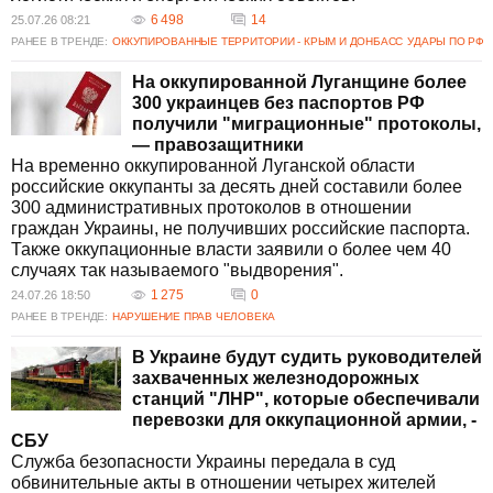
6 498
14
25.07.26 08:21
РАНЕЕ В ТРЕНДЕ:
ОККУПИРОВАННЫЕ ТЕРРИТОРИИ - КРЫМ И ДОНБАСС
УДАРЫ ПО РФ
На оккупированной Луганщине более
300 украинцев без паспортов РФ
получили "миграционные" протоколы,
— правозащитники
На временно оккупированной Луганской области
российские оккупанты за десять дней составили более
300 административных протоколов в отношении
граждан Украины, не получивших российские паспорта.
Также оккупационные власти заявили о более чем 40
случаях так называемого "выдворения".
1 275
0
24.07.26 18:50
РАНЕЕ В ТРЕНДЕ:
НАРУШЕНИЕ ПРАВ ЧЕЛОВЕКА
В Украине будут судить руководителей
захваченных железнодорожных
станций "ЛНР", которые обеспечивали
перевозки для оккупационной армии, -
СБУ
Служба безопасности Украины передала в суд
обвинительные акты в отношении четырех жителей