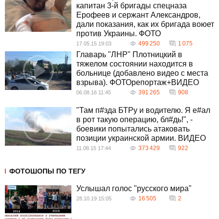
капитан 3-й бригады спецназа
Ерофеев и сержант Александров,
дали показания, как их бригада воюет
против Украины. ФОТО
499 250
1 075
17.05.15 19:03
Главарь "ЛНР" Плотницкий в
тяжелом состоянии находится в
больнице (добавлено видео с места
взрыва). ФОТОрепортаж+ВИДЕО
391 265
908
06.08.16 11:45
"Там п#зда БТРу и водителю. Я е#ал
в рот такую операцию, бл#дь!", -
боевики попытались атаковать
позиции украинской армии. ВИДЕО
373 429
922
11.08.15 17:44
ФОТОШОПЫ ПО ТЕГУ
Услышал голос "русского мира"
16 505
2
28.10.19 15:05