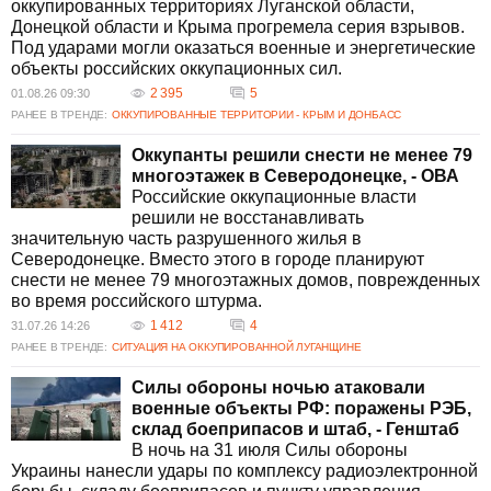
оккупированных территориях Луганской области,
Донецкой области и Крыма прогремела серия взрывов.
Под ударами могли оказаться военные и энергетические
объекты российских оккупационных сил.
2 395
5
01.08.26 09:30
РАНЕЕ В ТРЕНДЕ:
ОККУПИРОВАННЫЕ ТЕРРИТОРИИ - КРЫМ И ДОНБАСС
Оккупанты решили снести не менее 79
многоэтажек в Северодонецке, - ОВА
Российские оккупационные власти
решили не восстанавливать
значительную часть разрушенного жилья в
Северодонецке. Вместо этого в городе планируют
снести не менее 79 многоэтажных домов, поврежденных
во время российского штурма.
1 412
4
31.07.26 14:26
РАНЕЕ В ТРЕНДЕ:
СИТУАЦИЯ НА ОККУПИРОВАННОЙ ЛУГАНЩИНЕ
Силы обороны ночью атаковали
военные объекты РФ: поражены РЭБ,
склад боеприпасов и штаб, - Генштаб
В ночь на 31 июля Силы обороны
Украины нанесли удары по комплексу радиоэлектронной