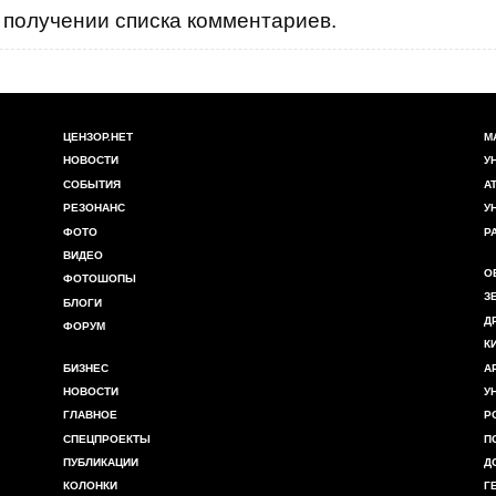
получении списка комментариев.
ЦЕНЗОР.НЕТ
М
НОВОСТИ
У
СОБЫТИЯ
А
РЕЗОНАНС
У
ФОТО
Р
ВИДЕО
О
ФОТОШОПЫ
З
БЛОГИ
Д
ФОРУМ
К
БИЗНЕС
А
НОВОСТИ
У
ГЛАВНОЕ
Р
СПЕЦПРОЕКТЫ
П
ПУБЛИКАЦИИ
Д
КОЛОНКИ
Г