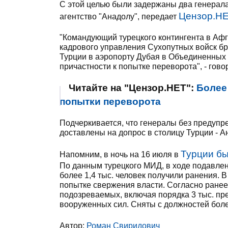
С этой целью были задержаны два генерал
Цензор.НЕ
агентство "Анадолу", передает
"Командующий турецкого контингента в Аф
кадрового управления Сухопутных войск б
Турции в аэропорту Дубая в Объединенных
причастности к попытке переворота", - гов
Читайте на "Цензор.НЕТ":
Более
попытки переворота
Подчеркивается, что генералы без предупр
доставлены на допрос в столицу Турции - Ан
Турции бы
Напомним, в ночь на 16 июля в
По данным турецкого МИД, в ходе подавлен
более 1,4 тыс. человек получили ранения. 
попытке свержения власти. Согласно ранее
подозреваемых, включая порядка 3 тыс. пр
вооруженных сил. Сняты с должностей боле
Автор:
Роман Свиридович