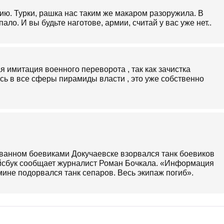
ию. Турки, рашка нас таким же макаром разоружила. В
ало. И вы будьте наготове, армии, считай у вас уже нет..
я имитация военного переворота , так как зачистка
сь в все сферы пирамиды власти , это уже собственно
рованном боевиками Докучаевске взорвался танк боевиков
ейсбук сообщает журналист Роман Бочкала. «Информация
мине подорвался танк сепаров. Весь экипаж погиб».