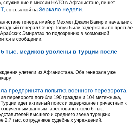
а, служившие в миссии НАТО в Афганистане, пишет
Т,
Зеркало недели.
со ссылкой на
ганистане генерал-майор Мехмет Джахи Бакир и начальник
ригадный генерал Сенер Топуч были задержаны по просьбе
 Арабских Эмиратах по подозрению в возможной
орится в сообщении.
 5 тыс. медиков уволены в Турции после
еждения улетели из Афганистана. Оба генерала уже
кару.
ла предпринята попытка военного переворота
.
ия переворота погибли 190 граждан и 104 мятежника,
В Турции идет активный поиск и задержание причастных к
 озвученным данным, арестовано около 6 тыс.
едставителей высшего и среднего звена турецких
е 2,7 тыс. сотрудников судебных учреждений.