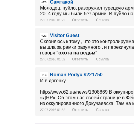
Самтакой
+29
Молодец, пуйло, разоружил турецкую арм
2014 году мы были без армии. И пуйло нап
Ответить
Ссылка
27.07.2016 01:22
Visitor Guest
+23
Склоняюсь к тому , что это контролируема
вышла за рамки разумного , и перекинула
говоря "
охота на ведьм
" .
Ответить
Ссылка
27.07.2016 01:32
Roman Podyu #221750
+13
И в догонку.
http://www.62.ua/news/1308869 В оккупи
«ДНР». Об этом нас своей странице в Ф
из оккупированного Докучаевска. Там на 
Ответить
Ссылка
27.07.2016 01:32