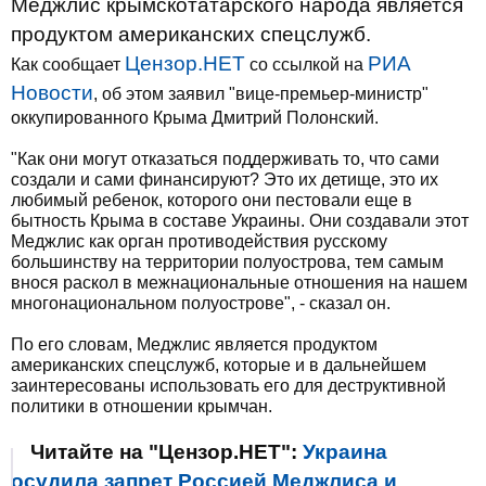
Меджлис крымскотатарского народа является
продуктом американских спецслужб.
Цензор.НЕТ
РИА
Как сообщает
со ссылкой на
Новости
, об этом заявил "вице-премьер-министр"
оккупированного Крыма Дмитрий Полонский.
"Как они могут отказаться поддерживать то, что сами
создали и сами финансируют? Это их детище, это их
любимый ребенок, которого они пестовали еще в
бытность Крыма в составе Украины. Они создавали этот
Меджлис как орган противодействия русскому
большинству на территории полуострова, тем самым
внося раскол в межнациональные отношения на нашем
многонациональном полуострове", - сказал он.
По его словам, Меджлис является продуктом
американских спецслужб, которые и в дальнейшем
заинтересованы использовать его для деструктивной
политики в отношении крымчан.
Читайте на "Цензор.НЕТ":
Украина
осудила запрет Россией Меджлиса и