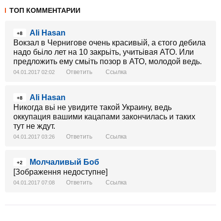
ТОП КОММЕНТАРИИ
Ali Hasan
+8
Вокзал в Чернигове очень красивьій, а єтого дебила
надо бьіло лет на 10 закрьіть, учитьівая АТО. Или
предложить ему смьіть позор в АТО, молодой ведь.
Ответить
Ссылка
04.01.2017 02:02
Ali Hasan
+8
Никогда вьі не увидите такой Украину, ведь
оккупация вашими кацапами закончилась и таких
тут не ждут.
Ответить
Ссылка
04.01.2017 03:26
Молчаливый Боб
+2
[Зображення недоступне]
Ответить
Ссылка
04.01.2017 07:08