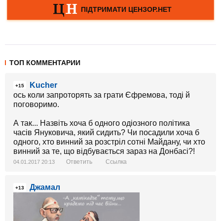
ТОП КОММЕНТАРИИ
Kucher
+15
ось коли запроторять за грати Єфремова, тоді й
поговоримо.
А так... Назвіть хоча б одного одіозного політика
часів Януковича, який сидить? Чи посадили хоча б
одного, хто винний за розcтріл сотні Майдану, чи хто
винний за те, що відбувається зараз на Донбасі?!
Ответить
Ссылка
04.01.2017 20:13
Джамал
+13