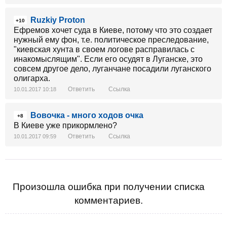
Ruzkiy Proton
+10
Ефремов хочет суда в Киеве, потому что это создает
нужный ему фон, т.е. политическое преследование,
"киевская хунта в своем логове расправилась с
инакомыслящим". Если его осудят в Луганске, это
совсем другое дело, луганчане посадили луганского
олигарха.
Ответить
Ссылка
10.01.2017 10:18
Вовочка - много ходов очка
+8
В Киеве уже прикормлено?
Ответить
Ссылка
10.01.2017 09:59
Произошла ошибка при получении списка
комментариев.