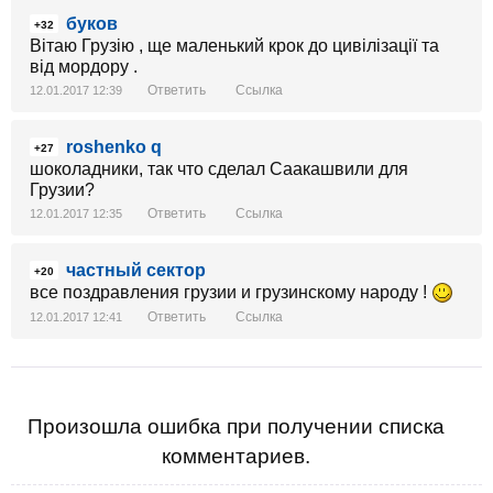
буков
+32
Вітаю Грузію , ще маленький крок до цивілізації та
від мордору .
Ответить
Ссылка
12.01.2017 12:39
roshenko q
+27
шоколадники, так что сделал Саакашвили для
Грузии?
Ответить
Ссылка
12.01.2017 12:35
частный сектор
+20
все поздравления грузии и грузинскому народу !
Ответить
Ссылка
12.01.2017 12:41
Произошла ошибка при получении списка
комментариев.