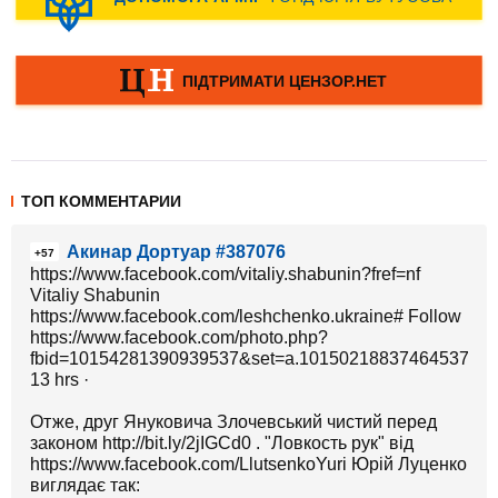
ТОП КОММЕНТАРИИ
Акинар Дортуар #387076
+57
https://www.facebook.com/vitaliy.shabunin?fref=nf
Vitaliy Shabunin
https://www.facebook.com/leshchenko.ukraine# Follow
https://www.facebook.com/photo.php?
fbid=10154281390939537&set=a.10150218837464537.31
13 hrs ·
Отже, друг Януковича Злочевський чистий перед
законом http://bit.ly/2jIGCd0 . "Ловкость рук" від
https://www.facebook.com/LlutsenkoYuri Юрій Луценко
виглядає так: