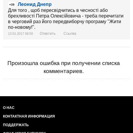
Леонид Днепр
др. таможнях, откуда ушли эти импортеры). Но кто
+39
может сказать на сколько эти поступления должны
Для того , щоб пересвідчитись в чесності або
были увеличиться, если бы большая часть
брехливості Петра Олексійовича - треба перечитати
причитающихся платежей не уходила в карманах
в черговий раз його передвиборчу програму "Жити
насировской мафии?
по-новому!".
Ответить
Ссылка
13.01.2017 08:50
Произошла ошибка при получении списка
комментариев.
О НАС
КОНТАКТНАЯ ИНФОРМАЦИЯ
ПОДДЕРЖАТЬ