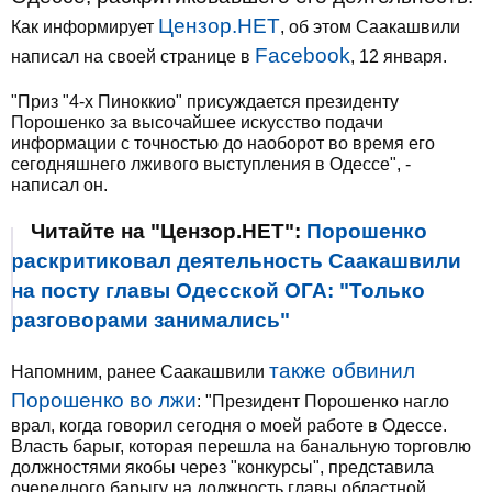
Цензор.НЕТ
Как информирует
, об этом Саакашвили
Facebook
написал на своей странице в
, 12 января.
"Приз "4-х Пиноккио" присуждается президенту
Порошенко за высочайшее искусство подачи
информации с точностью до наоборот во время его
сегодняшнего лживого выступления в Одессе", -
написал он.
Читайте на "Цензор.НЕТ":
Порошенко
раскритиковал деятельность Саакашвили
на посту главы Одесской ОГА: "Только
разговорами занимались"
также обвинил
Напомним, ранее Саакашвили
Порошенко во лжи
: "Президент Порошенко нагло
врал, когда говорил сегодня о моей работе в Одессе.
Власть барыг, которая перешла на банальную торговлю
должностями якобы через "конкурсы", представила
очередного барыгу на должность главы областной