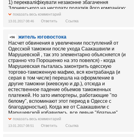
1) перекваліфікувати незаконне збагачення
Злочевського на несплату податків його компанією;
2) довести, що компанія Злочевського не сплатила
показать весь комментарий
податки в 2016 році - оголосити підозру бухгалтерці
Ответить
Ссылка
13.01.2017 08:46
та зняти підозру зі Злоча;
3) компанія сплачує суму несплаченого податку -
житель юговостока
закрити справу.
+56
"Це рішення є результатом спільної багатомісячної
Насчет обвинения в увеличении поступлений от
роботи двох команд - Генпрокуратури України та
Одесской таможни после ухода Саакашвили и
Burisma Group", - йдеться в заяві компанії
Марушевской , так это элементарно объясняется (и
Злочевського (http://bit.ly/2jndNPV bit.ly/2jndNPV ).
странно что Порошенко на это повелся) - когда
https://www.facebook.com/LlutsenkoYuri Юрій Луценко
Марушевская пыталась законтрить одесскую
, ще нікому з генпрокурорів не вдавалось так
торгово-таможенную мафию, вся контрабанда (и
швидко відбілити одіозного соратника Януковича.
серая в том числе) перешла на оформление в
Ви і Шокіна, і Ярему переплюнули. Браво...
другие таможни (киевскую и др.), отсюда и
На фото піврічної давності Луценко з серйозним
естественное падение объемов таможенных
виразом обличчя показує малюнки з газовими
платежей. Но зато импортеры, работающие "по
схемами, звинувачує Злочевського в розкраданні
белому", вспоминают этот период в Одессе с
коштів, вкрадених мільярдах...
благодарностью). Когда же от Саакашвили с
Фейспалм.
Марушевской избавились, все левые "блатные"
товаропотоки импорта опять вернулись в Одессу.
показать весь комментарий
Да, при этом поступления от одесской таможни
Ответить
Ссылка
13.01.2017 08:51
сегодня несколько увеличились (впрочем ровно на
столько, на сколько они уменьшились в киевской и