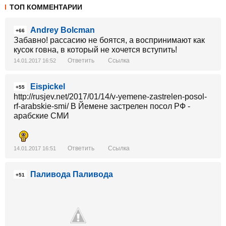
ТОП КОММЕНТАРИИ
Andrey Bolcman
+66
Забавно! рассасию не боятся, а воспринимают как
кусок говна, в который не хочется вступить!
Ответить
Ссылка
14.01.2017 16:52
Eispickel
+55
http://rusjev.net/2017/01/14/v-yemene-zastrelen-posol-
rf-arabskie-smi/ В Йемене застрелен посол РФ -
арабские СМИ
Ответить
Ссылка
14.01.2017 16:51
Паливода Паливода
+51