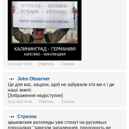
Ответить
Ссылка
22.01.2017 00:12
John Observer
+27
Це для вас, кацапи, щоб не забували хто ми є і де
наші землі:
[Зображення недоступне]
Ответить
Ссылка
22.01.2017 00:26
Стрелок
+19
арьковские ватопеды уже стонут на руснявых
площадках "завезли западенцев, продохнуть не