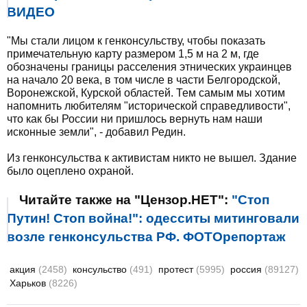
ВИДЕО
"Мы стали лицом к генконсульству, чтобы показать
примечательную карту размером 1,5 м на 2 м, где
обозначены границы расселения этнических украинцев
на начало 20 века, в том числе в части Белгородской,
Воронежской, Курской областей. Тем самым мы хотим
напомнить любителям "исторической справедливости",
что как бы России ни пришлось вернуть нам наши
исконные земли", - добавил Редин.
Из генконсульства к активистам никто не вышел. Здание
было оцеплено охраной.
Читайте также на "Цензор.НЕТ":
"Стоп
Путин! Стоп война!": одесситы митинговали
возле генконсульства РФ. ФОТОрепортаж
акция
(2458)
консульство
(491)
протест
(5995)
россия
(89127)
Харьков
(8226)