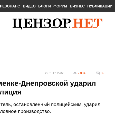
РЕЗОНАНС
ВИДЕО
БЛОГИ
ФОРУМ
БИЗНЕС
ПУБЛИКАЦИИ
7 834
39
25.01.17 15:02
менке-Днепровской ударил
олиция
тель, остановленный полицейским, ударил
оловное производство.