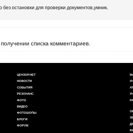
 без остановки для проверки документов,умник.
получении списка комментариев.
ЦЕНЗОР.НЕТ
М
НОВОСТИ
У
СОБЫТИЯ
А
РЕЗОНАНС
У
ФОТО
Р
ВИДЕО
О
ФОТОШОПЫ
З
БЛОГИ
Д
ФОРУМ
К