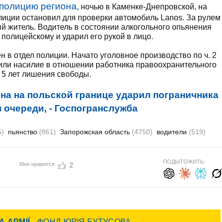
полицию региона
, ночью в Каменке-Днепровской, на
иции остановил для проверки автомобиль Lanos. За рулем
й житель. Водитель в состоянии алкогольного опьянения
полицейскому и ударил его рукой в ​​лицо.
 в отдел полиции. Начато уголовное производство по ч. 2
а или насилие в отношении работника правоохранительного
 5 лет лишения свободы.
на на польской границе ударил пограничника
з очереди, - Госпогранслужба
5)
пьянство
(861)
Запорожская область
(4750)
водители
(519)
ПОДЫТОЖИТЬ:
Мне нравится
2