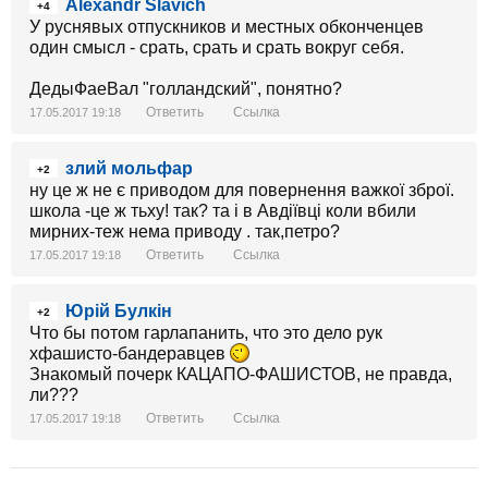
Alexandr Slavich
+4
У руснявых отпускников и местных обконченцев
один смысл - срать, срать и срать вокруг себя.
ДедыФаеВал "голландский", понятно?
Ответить
Ссылка
17.05.2017 19:18
злий мольфар
+2
ну це ж не є приводом для повернення важкої зброї.
школа -це ж тьху! так? та і в Авдіївці коли вбили
мирних-теж нема приводу . так,петро?
Ответить
Ссылка
17.05.2017 19:18
Юрій Булкін
+2
Что бы потом гарлапанить, что это дело рук
хфашисто-бандеравцев
Знакомый почерк КАЦАПО-ФАШИСТОВ, не правда,
ли???
Ответить
Ссылка
17.05.2017 19:18