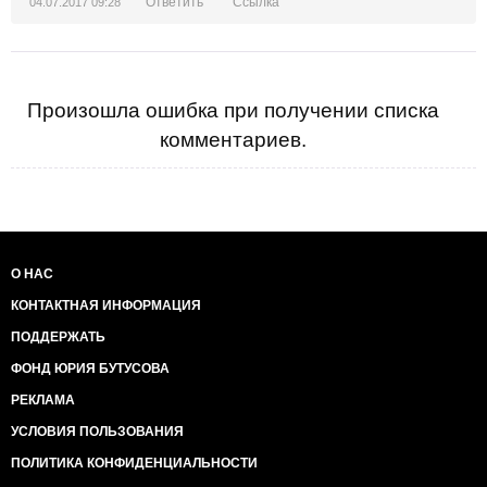
Ответить
Ссылка
04.07.2017 09:28
Налажена сверхприбыльная тема -
Военно-полевой договорняк.
Война и деньги - четкая система.
Тут олигарх, а там народ-дурак.
Куда-то волны прут мобилизаций,
Произошла ошибка при получении списка
Хотя войны не объявлял никто.
комментариев.
Зато цветут и пахнут пачки акций,
Стрижет купоны странное АТО.
Все имена известные, как будто.
Да только вслух не высказать никак.
Приносит прибыль каждую минуту
Военно-полевой договорняк.
И власти успокоятся едва ли -
О НАС
Со всех сторон огромные плюсы.
КОНТАКТНАЯ ИНФОРМАЦИЯ
Всех дружно на три буковки послали,
Вдоль непонятно-серой полосы...
ПОДДЕРЖАТЬ
(полностью стихотворение:
http://chtoikak.vsego.net/stihi/112-ukraine/914-******-
ФОНД ЮРИЯ БУТУСОВА
polevoj-dogovornyak Военно-полевой договорняк )
РЕКЛАМА
УСЛОВИЯ ПОЛЬЗОВАНИЯ
ПОЛИТИКА КОНФИДЕНЦИАЛЬНОСТИ