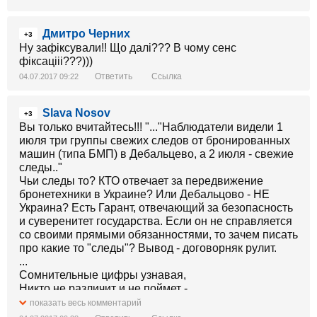
Дмитро Черних
+3
Ну зафіксували!! Що далі??? В чому сенс
фіксацііі???)))
Ответить
Ссылка
04.07.2017 09:22
Slava Nosov
+3
Вы только вчитайтесь!!! "..."Наблюдатели видели 1
июля три группы свежих следов от бронированных
машин (типа БМП) в Дебальцево, а 2 июля - свежие
следы.."
Чьи следы то? КТО отвечает за передвижение
бронетехники в Украине? Или Дебальцово - НЕ
Украина? Есть Гарант, отвечающий за безопасность
и суверенитет государства. Если он не справляется
со своими прямыми обязанностями, то зачем писать
про какие то "следы"? Вывод - договорняк рулит.
...
Сомнительные цифры узнавая,
Никто не различит и не поймет -
Для пропусков нужна передовая
показать весь комментарий
И, что бы жил товарооборот.