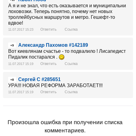
А я и не знал, что есть оказывается и муниципальни
лоховозки. Теперь понятно, почему нет новых
троллейбусных маршрутов и метро. Гешефт-то
вдвое!
Ответить
Ссылка
11.07.2017 15:23
Александр Пахомов #142189
+9
Вот киевлянам счастье - то подвалило ! Лисапедист
Пидалик постарался .
Ответить
Ссылка
11.07.2017 15:19
Сергей С #285651
+8
УРА!!! НОВАЯ РЕФОРМА ЗАРАБОТАЕТ!!!
Ответить
Ссылка
11.07.2017 15:19
Произошла ошибка при получении списка
комментариев.