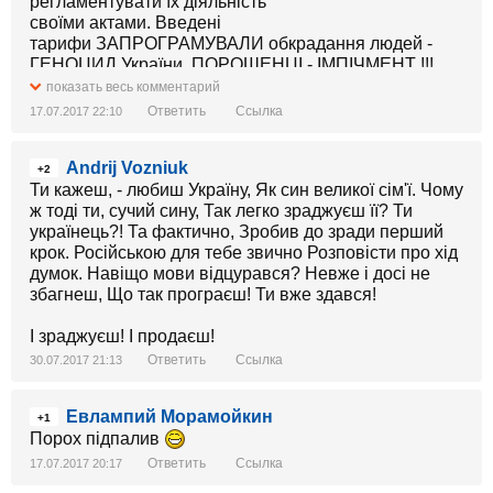
регламентувати їх діяльність
своїми актами. Введені
тарифи ЗАПРОГРАМУВАЛИ обкрадання людей -
ГЕНОЦИД України. ПОРОШЕНЦІ - ІМПІЧМЕНТ !!!
ДОСИТЬ ЗБАГАЧУВАТИСЬ ЗА РАХУНОК РАБІВ.
показать весь комментарий
Ответить
Ссылка
17.07.2017 22:10
ТАРИФИ
ПРОДОВЖУЮТЬ ЗРОСТАТИ, ХАБАРІ
Andrij Vozniuk
НЕ ЗНИКАЮТЬ, 148 РЕФОРМ - ТО МІРАЖ ДЛЯ
+2
ДЕБІЛІВ . ПОРОШЕНКО НЕ ЧУЄ ЖОДНОГО !!!
Ти кажеш, - любиш Україну, Як син великої сім'ї. Чому
ж тоді ти, сучий сину, Так легко зраджуєш її? Ти
українець?! Та фактично, Зробив до зради перший
крок. Російською для тебе звично Розповісти про хід
думок. Навіщо мови відцурався? Невже і досі не
збагнеш, Що так програєш! Ти вже здався!
І зраджуєш! І продаєш!
Ответить
Ссылка
30.07.2017 21:13
Евлампий Морамойкин
+1
Порох пiдпалив
Ответить
Ссылка
17.07.2017 20:17