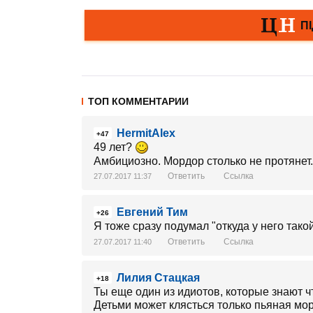
ТОП КОММЕНТАРИИ
HermitAlex
+47
49 лет?
Амбициозно. Мордор столько не протянет.
Ответить
Ссылка
27.07.2017 11:37
Евгений Тим
+26
Я тоже сразу подумал "откуда у него так
Ответить
Ссылка
27.07.2017 11:40
Лилия Стацкая
+18
Ты еще один из идиотов, которые знают чт
Детьми может клясться только пьяная мор