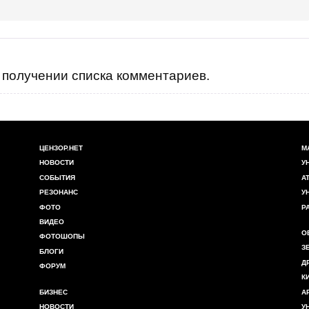
получении списка комментариев.
ЦЕНЗОР.НЕТ
М
НОВОСТИ
У
СОБЫТИЯ
А
РЕЗОНАНС
У
ФОТО
Р
ВИДЕО
О
ФОТОШОПЫ
З
БЛОГИ
Д
ФОРУМ
К
БИЗНЕС
А
НОВОСТИ
У