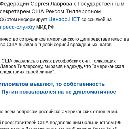
Федерации Сергея Лаврова с Государственным
секретарем США Рексом Тиллерсоном.
Цензор.НЕТ
Об этом информирует
со ссылкой на
пресс-службу
МИД РФ.
личество сотрудников американского диппредставительства
ства США вызвано "целой серией враждебных шагов
а США оказалась в руках русофобских сил, толкающих
 Лавров Тиллерсону, выразив надежду, что "американская
оследствиях своей линии".
ипломатов вышлют, то собственность
 - Путин пожаловался на не дипломатичное
по всем вопросам российско-американских отношений.
й представителей США подавляющим большинством (98 -