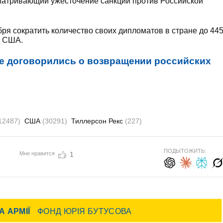
матривающий ужесточение санкций против Российской
ря сократить количество своих дипломатов в стране до 44
а США.
е договорились о возвращении российских
12487)
США
(30291)
Тиллерсон Рекс
(227)
ПОДЫТОЖИТЬ:
Мне нравится
1