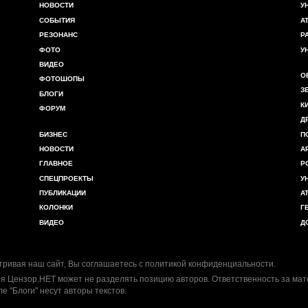
НОВОСТИ
У
СОБЫТИЯ
А
РЕЗОНАНС
Р
ФОТО
У
ВИДЕО
О
ФОТОШОПЫ
З
БЛОГИ
К
ФОРУМ
Д
БИЗНЕС
П
НОВОСТИ
А
ГЛАВНОЕ
Р
СПЕЦПРОЕКТЫ
У
ПУБЛИКАЦИИ
А
КОЛОНКИ
Г
ВИДЕО
Д
ривая наш сайт, Вы соглашаетесь с
политикой конфиденциальности
.
я Цензор.НЕТ может не разделять позицию авторов. Ответственность за ма
ле "Блоги" несут авторы текстов.