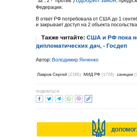
одобрил закон
"за", 2 - "против")
, предус
Федерации.
В ответ РФ потребовала от США до 1 сентяб
и закрывает доступ на 2 объекта посольств
Также читайте:
США и РФ пока н
дипломатических дач, - Госдеп
Автор:
Володимир Янченко
Лавров Сергей
(2185)
МИД РФ
(1726)
санкции
(
ПОДЕЛИТЬСЯ: