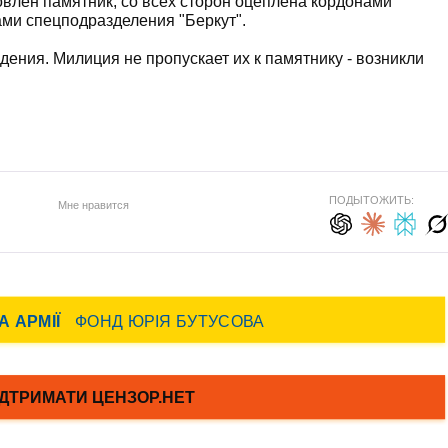
овлен памятник, со всех сторон оцеплена кордонами
ами спецподразделения "Беркут".
ения. Милиция не пропускает их к памятнику - возникли
ПОДЫТОЖИТЬ:
Мне нравится