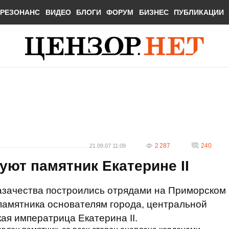
РЕЗОНАНС
ВИДЕО
БЛОГИ
ФОРУМ
БИЗНЕС
ПУБЛИКАЦИИ
2 287
240
21.09.07 11:09
уют памятник Екатерине II
казачества построились отрядами на Приморском
 памятника основателям города, центральной
ая императрица Екатерина II.