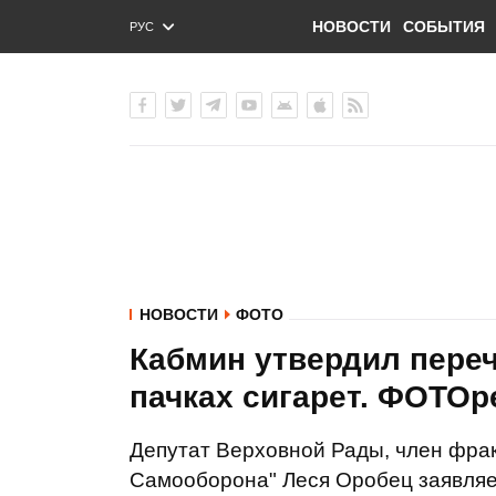
НОВОСТИ
СОБЫТИЯ
РУС
ENG
УКР
НОВОСТИ
ФОТО
Кабмин утвердил пере
пачках сигарет. ФОТО
Депутат Верховной Рады, член фра
Самооборона" Леся Оробец заявляе