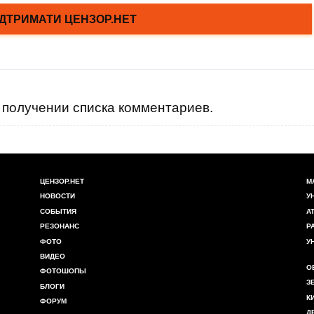
получении списка комментариев.
ЦЕНЗОР.НЕТ
М
НОВОСТИ
У
СОБЫТИЯ
А
РЕЗОНАНС
Р
ФОТО
У
ВИДЕО
О
ФОТОШОПЫ
З
БЛОГИ
К
ФОРУМ
Д