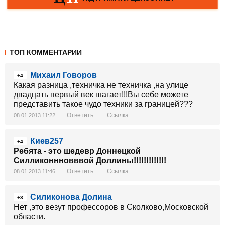
ТОП КОММЕНТАРИИ
Михаил Говоров
+4
Какая разница ,техничка не техничка ,на улице
двадцать первый век шагает!!!Вы себе можете
представить такое чудо техники за границей???
Ответить
Ссылка
08.01.2013 11:22
Киев257
+4
Ребята - это шедевр Доннецкой
Силликоннновввой Доллины!!!!!!!!!!!!!
Ответить
Ссылка
08.01.2013 11:46
Силиконова Долина
+3
Нет ,это везут профессоров в Сколково,Московской
области.