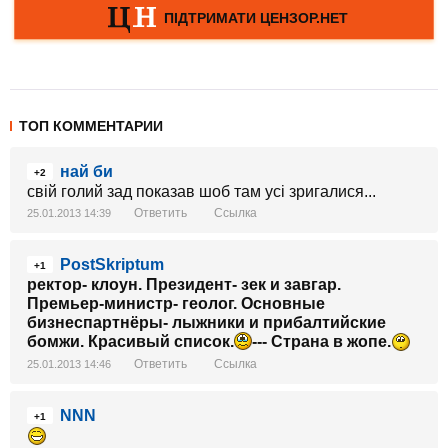
ТОП КОММЕНТАРИИ
най би
+2
свiй голий зад показав шоб там усi зригалися...
Ответить
Ссылка
25.01.2013 14:39
PostSkriptum
+1
ректор- клоун. Президент- зек и завгар.
Премьер-министр- геолог. Основные
бизнеспартнёры- лыжники и прибалтийские
бомжи. Красивый список.
--- Страна в жопе.
Ответить
Ссылка
25.01.2013 14:46
NNN
+1