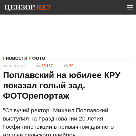
НОВОСТИ
ФОТО
15 157
50
24.01.13 14:37
Поплавский на юбилее КРУ
показал голый зад.
ФОТОрепортаж
"Співучий ректор" Михаил Поплавский
выступил на праздновании 20-летия
Госфининспекции в привычном для него
амплуа сельского плейбоя.