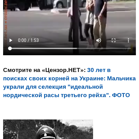
Смотрите на «Цензор.НЕТ»:
30 лет в
поисках своих корней на Украине: Мальчика
украли для селекция "идеальной
нордической расы третьего рейха". ФОТО