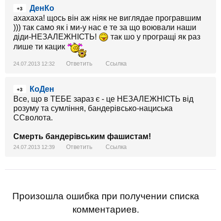
ДенКо
+3
ахахаха! щось він аж ніяк не виглядае програвшим
))) так само як і ми-у нас е те за що воювали наши
діди-НЕЗАЛЕЖНІСТЬ!
так шо у програщі як раз
лише ти кацик
Ответить
Ссылка
24.07.2013 12:32
КоДен
+3
Все, що в ТЕБЕ зараз є - це НЕЗАЛЕЖНІСТЬ від
розуму та сумління, бандерівсько-нациська
ССволота.
Смерть бандерівським фашистам!
Ответить
Ссылка
24.07.2013 12:39
Произошла ошибка при получении списка
комментариев.