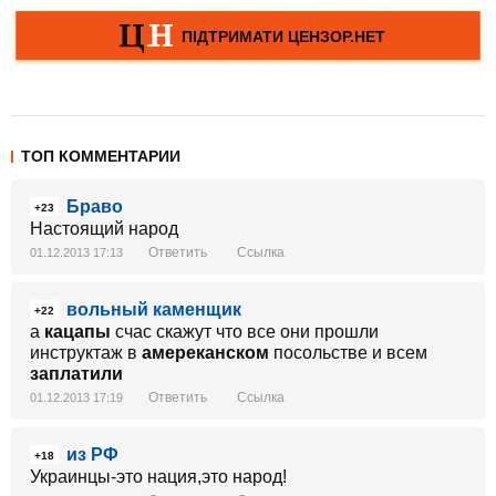
ТОП КОММЕНТАРИИ
Браво
+23
Настоящий народ
Ответить
Ссылка
01.12.2013 17:13
вольный каменщик
+22
а
кацапы
счас скажут что все они прошли
инструктаж в
амереканском
посольстве и всем
заплатили
Ответить
Ссылка
01.12.2013 17:19
из РФ
+18
Украинцы-это нация,это народ!