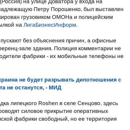
 (Россия) на улице Доватора у входа на
инадлежащую Петру Порошенко, был выставлен
окирован грузовиком ОМОНа и полицейским
ылкой на
ЛигаБизнесИнформ
.
пускают без объяснения причин, а офисные
ференц-зале здания. Полиция комментарии не
водители фабрики - их мобильные телефоны не
краина не будет разрывать дипотношения с
та не останутся, - МИД
ка липецкого Roshen в селе Сенцово, здесь
проводят силовое прикрытие оперативных
вской фабрики свободный, но ее территория