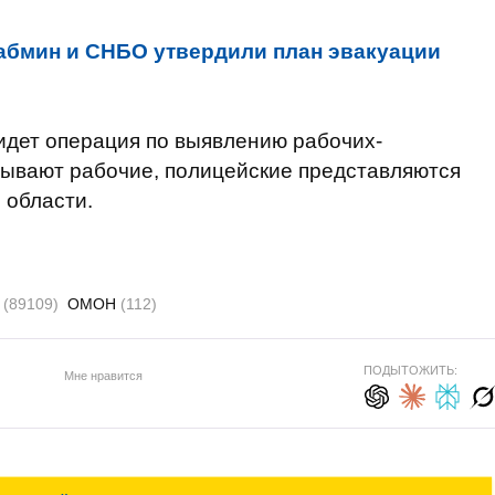
абмин и СНБО утвердили план эвакуации
идет операция по выявлению рабочих-
зывают рабочие, полицейские представляются
 области.
я
(89109)
ОМОН
(112)
ПОДЫТОЖИТЬ:
Мне нравится