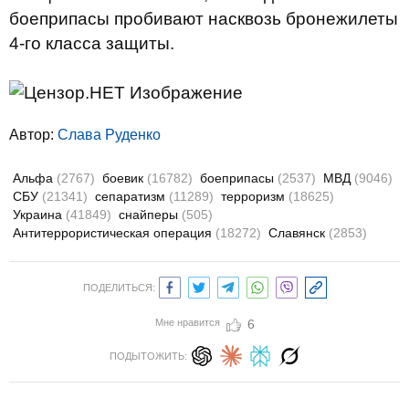
боеприпасы пробивают насквозь бронежилеты
4-го класса защиты.
Автор:
Слава Руденко
Альфа
(2767)
боевик
(16782)
боеприпасы
(2537)
МВД
(9046)
СБУ
(21341)
сепаратизм
(11289)
терроризм
(18625)
Украина
(41849)
снайперы
(505)
Антитеррористическая операция
(18272)
Славянск
(2853)
ПОДЕЛИТЬСЯ:
Мне нравится
6
ПОДЫТОЖИТЬ: