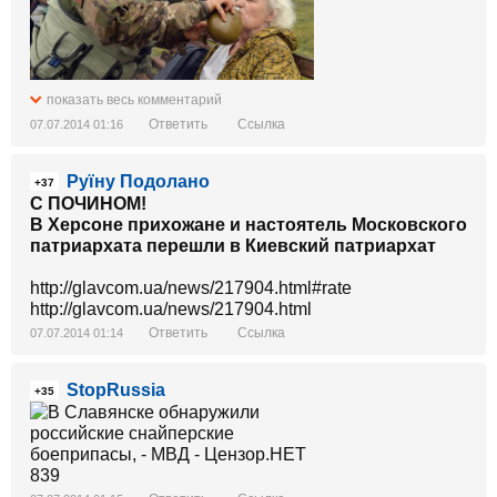
показать весь комментарий
Ответить
Ссылка
07.07.2014 01:16
Руїну Подолано
+37
С ПОЧИНОМ!
В Херсоне прихожане и настоятель Московского
патриархата перешли в Киевский патриархат
http://glavcom.ua/news/217904.html#rate
http://glavcom.ua/news/217904.html
Ответить
Ссылка
07.07.2014 01:14
StopRussia
+35