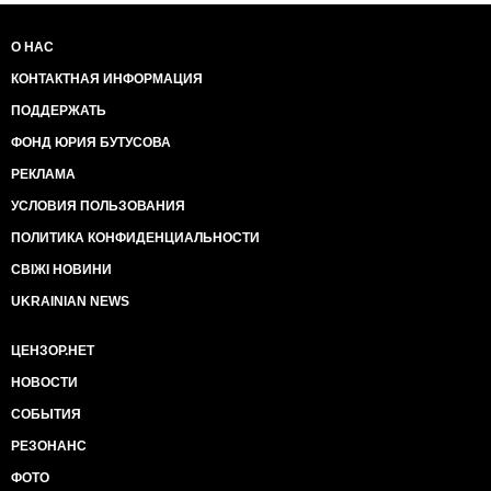
неправильно повел себя?»Портрет задумался.
Косюк вел себя правильно. Но проблему надо было
О НАС
решать.«Я тебя как друга прошу, найди другое
КОНТАКТНАЯ ИНФОРМАЦИЯ
решение. Я ж не пилю ничего, ты знаешь!» -
настаивал Косюк.«А кто пилит?»«Нет, ну не так, как
ПОДДЕРЖАТЬ
мог…»Аграрный барон на 2018 год пробил себе
ФОНД ЮРИЯ БУТУСОВА
несколько миллиардов дотаций из бюджета. Но по
большому счёту он и правда не «пилил».«Ладно», -
РЕКЛАМА
вздохнул Портрет и попрощался.Посидел в
УСЛОВИЯ ПОЛЬЗОВАНИЯ
молчании еще пару минут. Потом нажал кнопку
селектора.«А набери-ка мне Веревского».
ПОЛИТИКА КОНФИДЕНЦИАЛЬНОСТИ
…………………………… Disclamer: Все изложенное
выше является чистым вымыслом. Имена и
СВІЖІ НОВИНИ
должности придуманы. Любое совпадение с
UKRAINIAN NEWS
реально существующими персонажами случайно.Во
время написания текста ни один политик не
ЦЕНЗОР.НЕТ
страдал.https://www.facebook.com/anserua/posts/219556
Сергей Лямец
НОВОСТИ
...
СОБЫТИЯ
РЕЗОНАНС
ФОТО