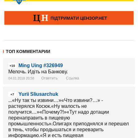
ТОП КОММЕНТАРИИ
Ming Uing #326949
+10
Мелочь. Идiть на Банкову.
Ответить
Ссылка
04.01.2018 20:58
Yurii Sliusarchuk
+7
...«Ну так ты извини…»«Что извини?…» -
растерялся Косюк.«Ну малость не
получится…»«Почему?!»«Тут надо дотации
перенаправить в пищевую
промышленность».Олигарх приподнялся и перешел
в тень, чтобы продышаться и переварить
информацию.«Я и есть пищевая