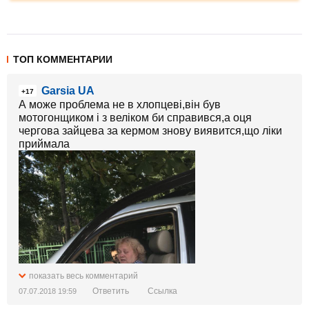
ТОП КОММЕНТАРИИ
Garsia UA
+17
А може проблема не в хлопцеві,він був
мотогонщиком і з веліком би справився,а оця
чергова зайцева за кермом знову виявится,що ліки
приймала
показать весь комментарий
Ответить
Ссылка
07.07.2018 19:59