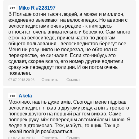
Miko R #228197
+12
В Польше сотни тысяч людей, а может и миллион,
ежедневно выезжают на велосипедах. Но аварии с
велосипедистами очень редкие - к ним здесь
относятся очень внимательно и бережно. Сам много
езжу на велосипеде, причём часто по дорогам
общего пользования - велосипедистов берегут все.
Меня ни разу никто не подрезал, не обгонял на
перекрестке, не сигналил. Если кто-нибудь это
сделает, скорее всего, его номер другие водители
сразу же передадут полиции. И он потом очень
пожалеет.
Ответить
Ссылка
07.07.2018 20:26
Akela
+10
Можливо, навіть дуже вмів. Сьогодні мене підрізав
велосипедист: я їхав в другому ряду, а він з третього
поперек другого на перший раптом виїхав. Саме
поперек руху, між попереднім автомобілем і мною. Я
ледве відтормозив. Теж, мабуть, гонщик. Так що
нехай поліція розбирається.
Ответить
Ссылка
07.07.2018 20:09