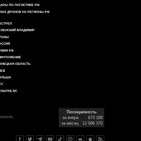
ДАРЫ ПО ЛОГИСТИКЕ РФ
ТАКА ДРОНОВ НА РЕГИОНЫ РФ
БСТРЕЛ
ЕЛЕНСКИЙ ВЛАДИМИР
РОНЫ
ОССИЯ
РМИЯ РФ
НИЧТОЖЕНИЕ
ОНЕЦКАЯ ОБЛАСТЬ
ИЕВ
ОЛЬША
СУ
ЕНШТАБ ВС
Посещаемость
териалы
за вчера
673 189
за месяц
12 586 370