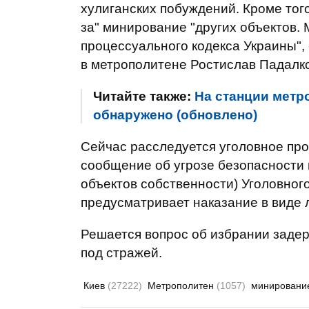
хулиганских побуждений. Кроме того
за" минирование "других объектов. 
процессуального кодекса Украины", 
в метрополитене Ростислав Падалко
Читайте также:
На станции метр
обнаружено (обновлено)
Сейчас расследуется уголовное прои
сообщение об угрозе безопасности
объектов собственности) Уголовного
предусматривает наказание в виде л
Решается вопрос об избрании заде
под стражей.
Киев
(27222)
Метрополитен
(1057)
минирован