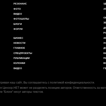
РЕЗОНАНС
У
ФОТО
А
ВИДЕО
О
ФОТОШОПЫ
З
БЛОГИ
Д
ФОРУМ
Р
БИЗНЕС
А
НОВОСТИ
У
ГЛАВНОЕ
Д
СПЕЦПРОЕКТЫ
К
ПУБЛИКАЦИИ
П
КОЛОНКИ
В
ВИДЕО
Г
ривая наш сайт, Вы соглашаетесь с
политикой конфиденциальности
.
я Цензор.НЕТ может не разделять позицию авторов. Ответственность за ма
ле "Блоги" несут авторы текстов.