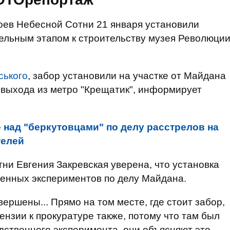
оев Небесной Сотни 21 января установили
тельным этапом к строительству музея Революци
ського
, забор установили на участке от Майдана
 выхода из метро "Крещатик", информирует
е над "беркутовцами" по делу расстрелов на
телей
ни Евгения Закревская уверена, что установка
енных экспериментов по делу Майдана.
ршены... Прямо на том месте, где стоит забор,
ензии к прокуратуре также, потому что там был
ственного эксперимента, они объясняют это