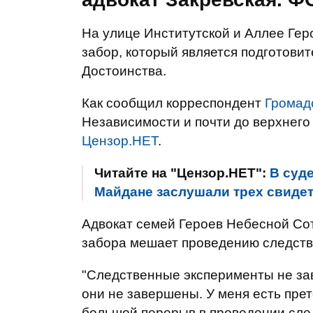
На улице Институтской и Аллее Гер
забор, который является подготови
Достоинства.
Как сообщил корреспондент
Громад
Независимости и почти до верхнего
Цензор.НЕТ
.
Читайте на "Цензор.НЕТ":
В суд
Майдане заслушали трех свиде
Адвокат семей Героев Небесной Сот
забора мешает проведению следств
"Следственные эксперименты не заве
они не завершены. У меня есть прет
большой перерыв в проведении след