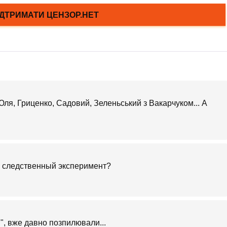
и Юля, Гриценко, Садовий, Зеленьський з Вакарчуком... А
ь следственный эксперимент?
и", вже давно позпилювали...