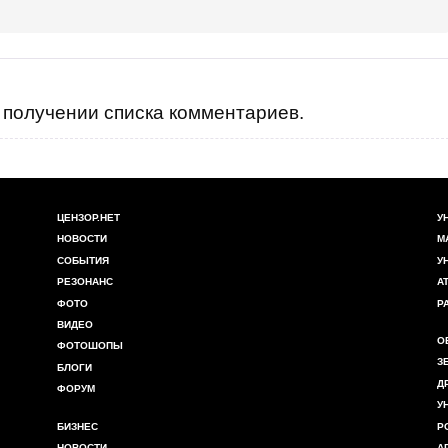
получении списка комментариев.
ЦЕНЗОР.НЕТ
У
НОВОСТИ
М
СОБЫТИЯ
У
РЕЗОНАНС
А
ФОТО
Р
ВИДЕО
О
ФОТОШОПЫ
З
БЛОГИ
Д
ФОРУМ
У
БИЗНЕС
Р
НОВОСТИ
А