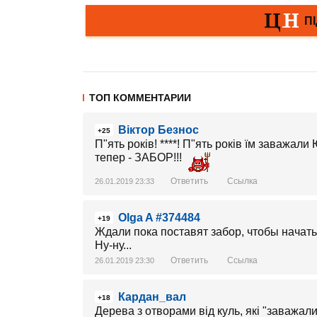
ТОП КОММЕНТАРИИ
Віктор Безнос
+25
П"ять років! ****! П"ять років їм заважал
тепер - ЗАБОР!!!
Ответить
Ссылка
26.01.2019 23:33
Olga A #374484
+19
Ждали пока поставят забор, чтобы начат
Ну-ну...
Ответить
Ссылка
26.01.2019 23:30
Кардан_вал
+18
Дерева з отворами від куль, які "заважал