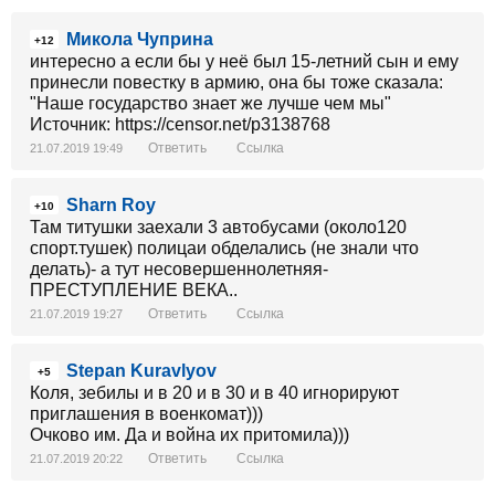
Микола Чуприна
+12
интересно а если бы у неё был 15-летний сын и ему
принесли повестку в армию, она бы тоже сказала:
"Наше государство знает же лучше чем мы"
Источник: https://censor.net/p3138768
Ответить
Ссылка
21.07.2019 19:49
Sharn Roy
+10
Там титушки заехали 3 автобусами (около120
спорт.тушек) полицаи обделались (не знали что
делать)- а тут несовершеннолетняя-
ПРЕСТУПЛЕНИЕ ВЕКА..
Ответить
Ссылка
21.07.2019 19:27
Stepan Kuravlyov
+5
Коля, зебилы и в 20 и в 30 и в 40 игнорируют
приглашения в военкомат)))
Очково им. Да и война их притомила)))
Ответить
Ссылка
21.07.2019 20:22