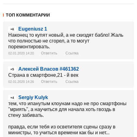
ТОП КОММЕНТАРИИ
Eugeniusz 1
+6
Наконец то купят новый, а не скиздят бабло! Жаль
что полностью не сгорел, а то могут
поремонтировать.
Ответить
Ссылка
02.01.2020 14:20
Алексей Власов #461362
+5
Страна в смартфоне,21 - й век
Ответить
Ссылка
02.01.2020 14:26
Sergiy Kulyk
+4
тем, что ипанутым клоунам надо не про смартфоны
"мриять", а научиться для начала хоть гвоздь в
стену забивать.
правда, если тебя из осветителя сцены сразу в
министры, то учиться времени как бы и нет...