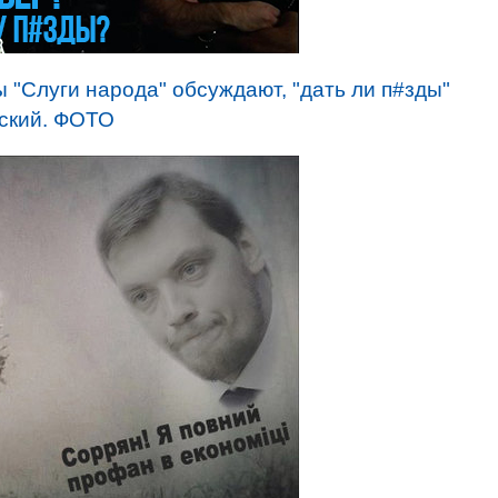
 "Слуги народа" обсуждают, "дать ли п#зды"
нский. ФОТО