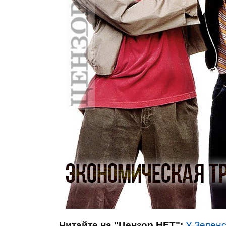
Читайте на "Цензор.НЕТ":
У Зелен