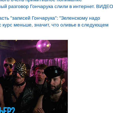
ный разговор Гончарука слили в интернет. ВИДЕ
асть "записей Гончарука": "Зеленскому надо
ас курс меньше, значит, что оливье в следующем