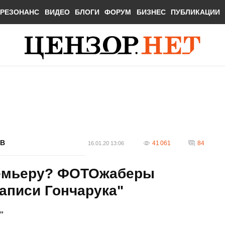
РЕЗОНАНС
ВИДЕО
БЛОГИ
ФОРУМ
БИЗНЕС
ПУБЛИКАЦИИ
В
41 061
84
16.01.20 13:06
ремьеру? ФОТОжаберы
аписи Гончарука"
"