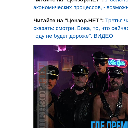
экономических процессов, - возмож
Читайте на "Цензор.НЕТ":
Третья ч
сказать: смотри, Вова, то, что сейч
году не будет дороже". ВИДЕО