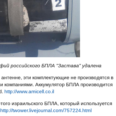
ий российского БПЛА "Застава" удалена
 антенне, эти комплектующие не производятся в
ми компаниями. Аккумулятор БПЛА производится
d.
http://www.amicell.co.il
ого израильского БПЛА, который используется
т
http://twower.livejournal.com/757224.html