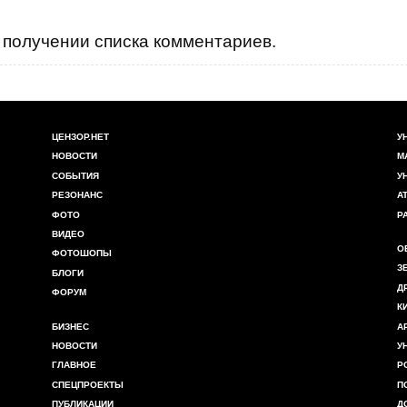
получении списка комментариев.
ЦЕНЗОР.НЕТ
У
НОВОСТИ
М
СОБЫТИЯ
У
РЕЗОНАНС
А
ФОТО
Р
ВИДЕО
О
ФОТОШОПЫ
З
БЛОГИ
Д
ФОРУМ
К
БИЗНЕС
А
НОВОСТИ
У
ГЛАВНОЕ
Р
СПЕЦПРОЕКТЫ
П
ПУБЛИКАЦИИ
Д