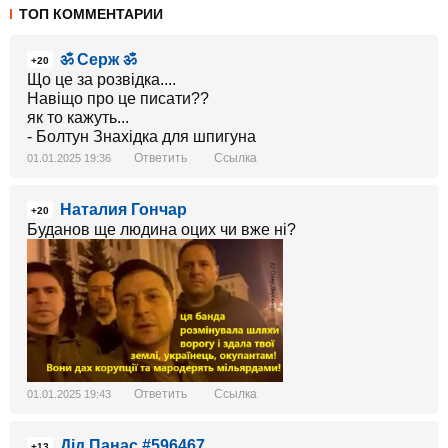
ТОП КОММЕНТАРИИ
ॐ Серж ॐ
+20
Що це за розвідка....
Навіщо про це писати??
як то кажуть...
- Болтун Знахідка для шпигуна
Ответить
Ссылка
01.01.2025 19:36
Наталия Гончар
+20
Буданов ще людина оцих чи вже ні?
Ответить
Ссылка
01.01.2025 19:43
Дід Панас #596467
+13