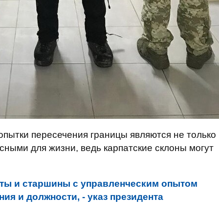
попытки пересечения границы являются не только
сными для жизни, ведь карпатские склоны могут
ты и старшины с управленческим опытом
ия и должности, - указ президента