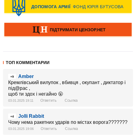
ТОП КОММЕНТАРИИ
Amber
+9
Кремлівський вилупок , вбивця , окупант , диктатор і
під@рас ,
щоб ти здох і негайно 🤬
Ответить
Ссылка
03.01.2025 19:11
Jolli Rabbit
+4
Чому нема ракетних ударів по містах ворога???????
Ответить
Ссылка
03.01.2025 19:06