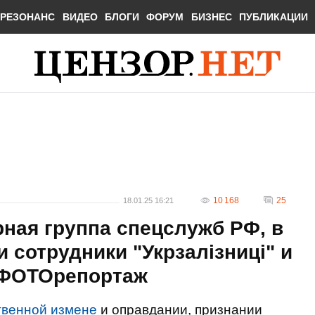
РЕЗОНАНС
ВИДЕО
БЛОГИ
ФОРУМ
БИЗНЕС
ПУБЛИКАЦИИ
10 168
25
18.01.25 16:21
ная группа спецслужб РФ, в
 сотрудники "Укрзалізниці" и
 ФОТОрепортаж
твенной измене
и оправдании, признании