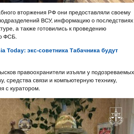
абного вторжения РФ они предоставляли своему
подразделений ВСУ, информацию о последствиях
туре, а также готовились к проведению
ю ФСБ.
ia Today: экс-советника Табачника будут
бысков правоохранители изъяли у подозреваемы
у, средства связи и компьютерную технику,
я с куратором.