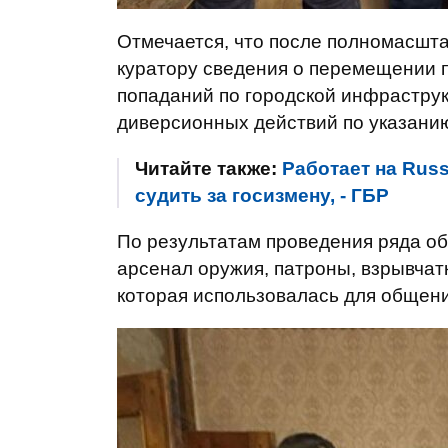
Отмечается, что после полномасшт
куратору сведения о перемещении 
попаданий по городской инфраструк
диверсионных действий по указани
Читайте также:
Работает на Russ
судить за госизмену, - ГБР
По результатам проведения ряда о
арсенал оружия, патроны, взрывчатк
которая использовалась для общени