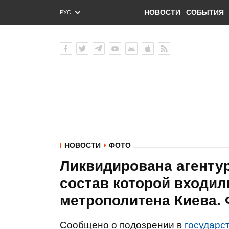
НОВОСТИ
СОБЫТИЯ
РУС
ENG
УКР
НОВОСТИ
ФОТО
Ликвидирована агентур
состав которой входили
метрополитена Киева.
Сообщено о подозрении в
государс