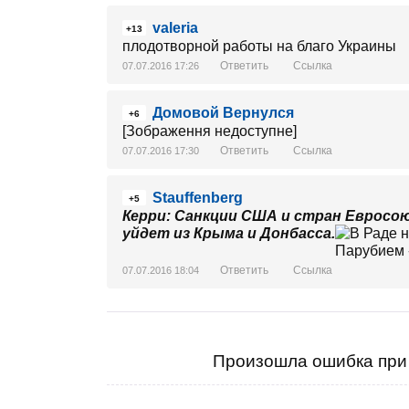
valeria
+13
плодотворной работы на благо Украины
Ответить
Ссылка
07.07.2016 17:26
Домовой Вернулся
+6
[Зображення недоступне]
Ответить
Ссылка
07.07.2016 17:30
Stauffenberg
+5
Керри: Санкции США и стран Евросоюз
уйдет из Крыма и Донбасса.
Ответить
Ссылка
07.07.2016 18:04
Произошла ошибка при 