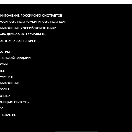
НИЧТОЖЕНИЕ РОССИЙСКИХ ОККУПАНТОВ
АССИРОВАННЫЙ КОМБИНИРОВАННЫЙ УДАР
НИЧТОЖЕНИЕ РОССИЙСКОЙ ТЕХНИКИ
ТАКА ДРОНОВ НА РЕГИОНЫ РФ
АКЕТНАЯ АТАКА НА КИЕВ
БСТРЕЛ
ЕЛЕНСКИЙ ВЛАДИМИР
РОНЫ
ИЕВ
РМИЯ РФ
НИЧТОЖЕНИЕ
ОССИЯ
ОЛЬША
ОНЕЦКАЯ ОБЛАСТЬ
СУ
ЕНШТАБ ВС