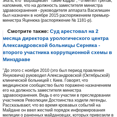
знать, кто "выращивает" такие кадры", - отметил Трепак,
напомнив, что на должность заместителя министра
здравоохранения - руководителя аппарата Василишин
был назначен в ноябре 2015 распоряжением премьер-
министра Яценюка (распоряжение № 1181-р).
Смотрите также:
Суд арестовал на 2
месяца директора урологического центра
Александровской больницы Серняка -
второго участника коррупционной схемы в
Минздраве
"До этого с ноября 2010 (это был период правления
Януковича) руководил Александровской (Октябрьской)
клинической больницей г. Киев. Говорят, что
медицинское сообщество было поражено назначением
его на должность заместителя министра
здравоохранения. Ведь о его участии в преследовании
участников Революции Достоинства ходили легенды.
Рассказывают, что во время кровавых событий на
Майдане он ввел жесткий порядок информирования
милиции о раненных майдановцах, которых привозили в