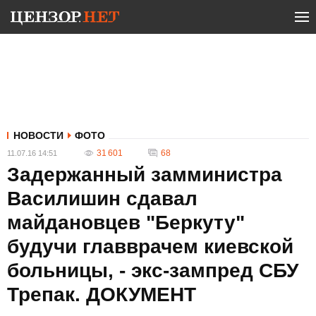
НОВОСТИ
ФОТО
31 601
68
11.07.16 14:51
Задержанный замминистра
Василишин сдавал
майдановцев "Беркуту"
будучи главврачем киевской
больницы, - экс-зампред СБУ
Трепак. ДОКУМЕНТ