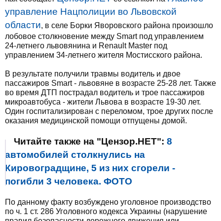
управление Нацполиции во Львовской
области
, в селе Борки Яворовского района произошло
лобовое столкновение между Smart под управлением
24-летнего львовянина и Renault Master под
управлением 34-летнего жителя Мостисского района.
В результате получили травмы водитель и двое
пассажиров Smart - львовяне в возрасте 25-28 лет. Также
во время ДТП пострадал водитель и трое пассажиров
микроавтобуса - жители Львова в возрасте 19-30 лет.
Один госпитализирован с переломом, трое других после
оказания медицинской помощи отпущены домой.
Читайте также на "Цензор.НЕТ":
8
автомобилей столкнулись на
Кировоградщине, 5 из них сгорели -
погибли 3 человека. ФОТО
По данному факту возбуждено уголовное производство
по ч. 1 ст. 286 Уголовного кодекса Украины (нарушение
правил безопасности дорожного движения или