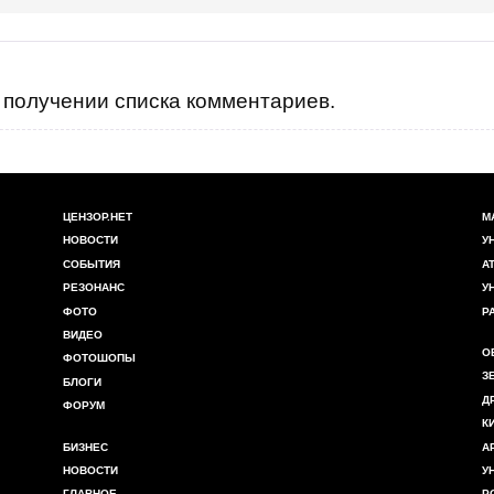
получении списка комментариев.
ЦЕНЗОР.НЕТ
М
НОВОСТИ
У
СОБЫТИЯ
А
РЕЗОНАНС
У
ФОТО
Р
ВИДЕО
О
ФОТОШОПЫ
З
БЛОГИ
Д
ФОРУМ
К
БИЗНЕС
А
НОВОСТИ
У
ГЛАВНОЕ
Р