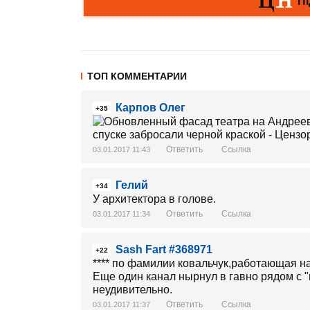
ТОП КОММЕНТАРИИ
Карпов Олег
+35
Ответить
Ссылка
03.01.2017 11:43
Гелий
+34
У архитектора в голове.
Ответить
Ссылка
03.01.2017 11:34
Sash Fart #368971
+22
**** по фамилии ковальчук,работающая н
Еще один канал нырнул в гавно рядом с "
неудивительно.
Ответить
Ссылка
03.01.2017 11:37