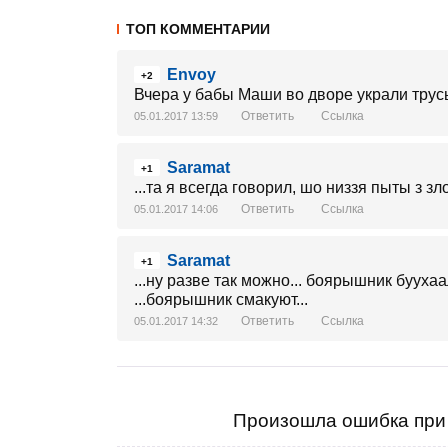
ТОП КОММЕНТАРИИ
Envoy
+2
Вчера у бабы Маши во дворе украли трус
Ответить
Ссылка
05.01.2017 13:59
Saramat
+1
...та я всегда говорил, шо низзя пыты з 
Ответить
Ссылка
05.01.2017 14:06
Saramat
+1
...ну разве так можно... боярышник буухаал
...боярышник смакуют...
Ответить
Ссылка
05.01.2017 14:32
Произошла ошибка при 