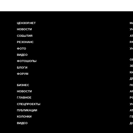
ЦЕНЗОР.НЕТ
М
НОВОСТИ
У
СОБЫТИЯ
А
РЕЗОНАНС
Р
ФОТО
У
ВИДЕО
О
ФОТОШОПЫ
З
БЛОГИ
К
ФОРУМ
Д
БИЗНЕС
П
НОВОСТИ
А
ГЛАВНОЕ
Р
СПЕЦПРОЕКТЫ
У
ПУБЛИКАЦИИ
А
КОЛОНКИ
Г
ВИДЕО
Д