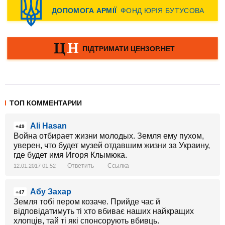
ТОП КОММЕНТАРИИ
Ali Hasan
+49
Война отбирает жизни молодых. Земля ему пухом,
уверен, что будет музей отдавшим жизни за Украину,
где будет имя Игоря Клымюка.
Ответить
Ссылка
12.01.2017 01:52
Абу Захар
+47
Земля тобі пером козаче. Прийде час й
відповідатимуть ті хто вбиває наших найкращих
хлопців, тай ті які спонсорують вбивць.