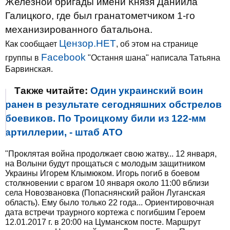
Железной бригады имени Князя Даниила
Галицкого, где был гранатометчиком 1-го
механизированного батальона.
Цензор.НЕТ
Как сообщает
, об этом на странице
Facebook
группы в
"Остання шана" написала Татьяна
Барвинская.
Также читайте:
Один украинский воин
ранен в результате сегодняшних обстрелов
боевиков. По Троицкому били из 122-мм
артиллерии, - штаб АТО
"Проклятая война продолжает свою жатву... 12 января,
на Волыни будут прощаться с молодым защитником
Украины Игорем Клымюком. Игорь погиб в боевом
столкновении с врагом 10 января около 11:00 вблизи
села Новозвановка (Попаснянский район Луганская
область). Ему было только 22 года... Ориентировочная
дата встречи траурного кортежа с погибшим Героем
12.01.2017 г. в 20:00 на Цуманском посте. Маршрут