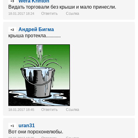
Wera Krinton
+3
Видать торговали без крыши и мало принесли.
Ответить
Ссылка
18.01.2017 18:24
Андрей Бигма
+2
крыша протекла............
Ответить
Ссылка
18.01.2017 18:45
uran31
+1
Вот они порохонелюбы.