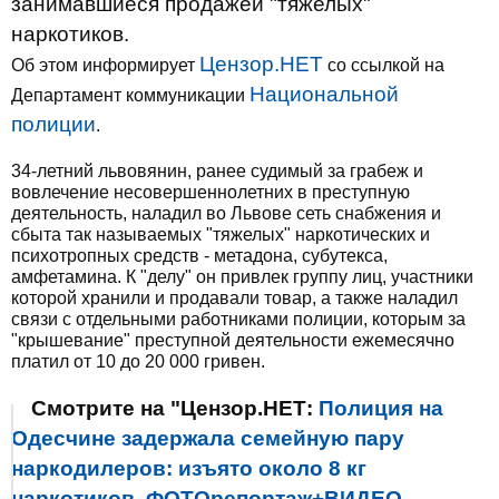
занимавшиеся продажей "тяжелых"
наркотиков.
Цензор.НЕТ
Об этом информирует
со ссылкой на
Национальной
Департамент коммуникации
полиции
.
34-летний львовянин, ранее судимый за грабеж и
вовлечение несовершеннолетних в преступную
деятельность, наладил во Львове сеть снабжения и
сбыта так называемых "тяжелых" наркотических и
психотропных средств - метадона, субутекса,
амфетамина. К "делу" он привлек группу лиц, участники
которой хранили и продавали товар, а также наладил
связи с отдельными работниками полиции, которым за
"крышевание" преступной деятельности ежемесячно
платил от 10 до 20 000 гривен.
Смотрите на "Цензор.НЕТ:
Полиция на
Одесчине задержала семейную пару
наркодилеров: изъято около 8 кг
наркотиков. ФОТОрепортаж+ВИДЕО