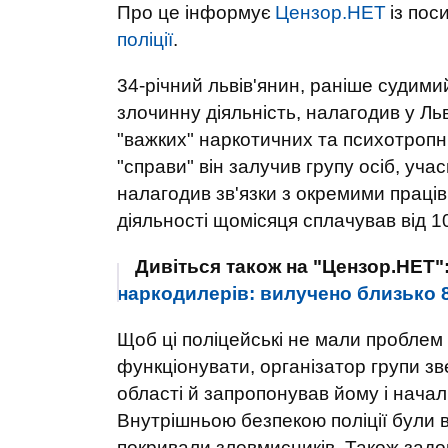
Про це інформує
Цензор.НЕТ
із пос
поліції
.
34-річний львів'янин, раніше судими
злочинну діяльність, налагодив у Ль
"важких" наркотичних та психотропни
"справи" він залучив групу осіб, уча
налагодив зв'язки з окремими праців
діяльності щомісяця сплачував від 1
Дивіться також на "Цензор.НЕТ"
наркодилерів: вилучено близько 
Щоб ці поліцейські не мали проблем 
функціонувати, організатор групи зв
області й запропонував йому і начал
Внутрішньою безпекою поліції були вс
покривали зловмисників. Також задо