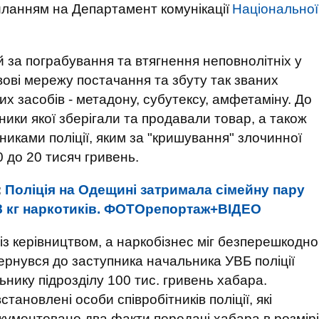
иланням на Департамент комунікації
Національної
й за пограбування та втягнення неповнолітніх у
вові мережу постачання та збуту так званих
х засобів - метадону, субутексу, амфетаміну. До
сники якої зберігали та продавали товар, а також
никами поліції, яким за "кришування" злочинної
0 до 20 тисяч гривень.
:
Поліція на Одещині затримала сімейну пару
8 кг наркотиків. ФОТОрепортаж+ВІДЕО
із керівництвом, а наркобізнес міг безперешкодно
ернувся до заступника начальника УВБ поліції
ьнику підрозділу 100 тис. гривень хабара.
тановлені особи співробітників поліції, які
кументовано два факти передачі хабара в розмірі