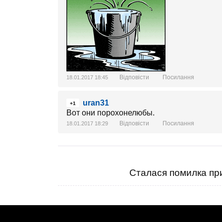
Відповісти
Посилання
18.01.2017 18:45
uran31
+1
Вот они порохонелюбы.
Відповісти
Посилання
18.01.2017 18:29
Сталася помилка при