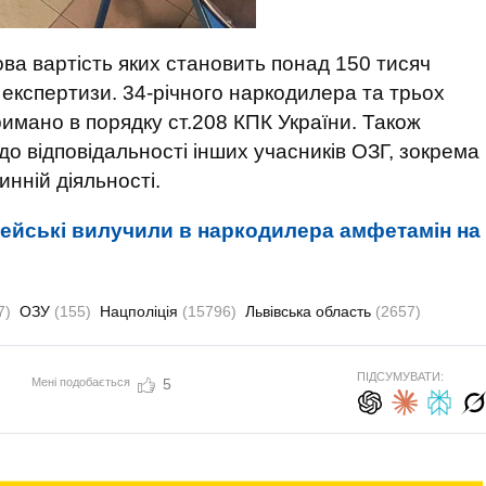
ва вартість яких становить понад 150 тисяч
експертизи. 34-річного наркодилера та трьох
римано в порядку ст.208 КПК України. Також
о відповідальності інших учасників ОЗГ, зокрема
чинній діяльності.
цейські вилучили в наркодилера амфетамін на
7)
ОЗУ
(155)
Нацполіція
(15796)
Львівська область
(2657)
ПІДСУМУВАТИ:
Мені подобається
5