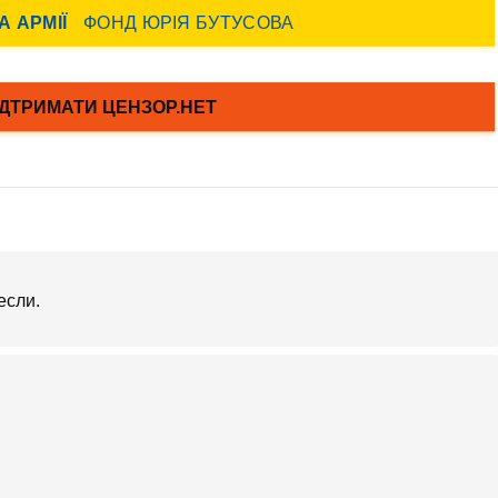
если.