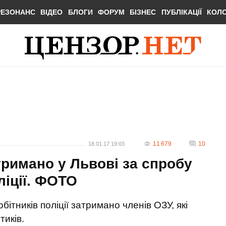
РЕЗОНАНС
ВІДЕО
БЛОГИ
ФОРУМ
БІЗНЕС
ПУБЛІКАЦІЇ
КОЛ
11 679
10
18.01.17 19:03
тримано у Львові за спробу
ліції. ФОТО
обітників поліції затримано членів ОЗУ, які
иків.