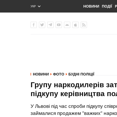
НОВИНИ
ПОДІЇ
УКР
ENG
РУС
НОВИНИ
ФОТО
БУДНІ ПОЛІЦІЇ
Групу наркодилерів за
підкупу керівництва по
У Львові під час спроби підкупу співр
займалися продажем "важких" наркот