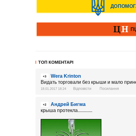
ТОП КОМЕНТАРІ
Wera Krinton
+3
Видать торговали без крыши и мало прин
Відповісти
Посилання
18.01.2017 18:24
Андрей Бигма
+2
крыша протекла............