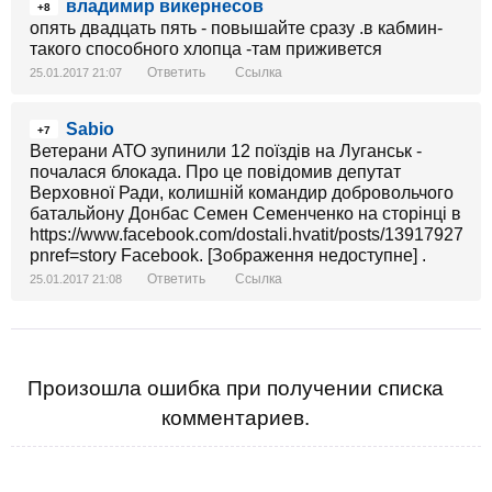
владимир викернесов
+8
опять двадцать пять - повышайте сразу .в кабмин-
такого способного хлопца -там приживется
Ответить
Ссылка
25.01.2017 21:07
Sabio
+7
Ветерани АТО зупинили 12 поїздів на Луганськ -
почалася блокада. Про це повідомив депутат
Верховної Ради, колишній командир добровольчого
батальйону Донбас Семен Семенченко на сторінці в
https://www.facebook.com/dostali.hvatit/posts/139179277
pnref=story Facebook. [Зображення недоступне] .
Ответить
Ссылка
25.01.2017 21:08
Произошла ошибка при получении списка
комментариев.